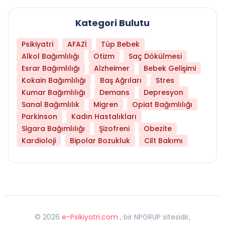
Kategori Bulutu
Psikiyatri
AFAZİ
Tüp Bebek
Alkol Bağımlılığı
Otizm
Saç Dökülmesi
Esrar Bağımlılığı
Alzheimer
Bebek Gelişimi
Kokain Bağımlılığı
Baş Ağrıları
Stres
Kumar Bağımlılığı
Demans
Depresyon
Sanal Bağımlılık
Migren
Opiat Bağımlılığı
Parkinson
Kadın Hastalıkları
Sigara Bağımlılığı
Şizofreni
Obezite
Kardioloji
Bipolar Bozukluk
Cilt Bakımı
©
2026
e-Psikiyatri.com
, bir NPGRUP sitesidir,