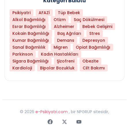
Kategori Bulutu
Psikiyatri
AFAZİ
Tüp Bebek
Alkol Bağımlılığı
Otizm
Saç Dökülmesi
Esrar Bağımlılığı
Alzheimer
Bebek Gelişimi
Kokain Bağımlılığı
Baş Ağrıları
Stres
Kumar Bağımlılığı
Demans
Depresyon
Sanal Bağımlılık
Migren
Opiat Bağımlılığı
Parkinson
Kadın Hastalıkları
Sigara Bağımlılığı
Şizofreni
Obezite
Kardioloji
Bipolar Bozukluk
Cilt Bakımı
©
2026
e-Psikiyatri.com
, bir NPGRUP sitesidir,
Faceebok
Twitter
Youtube