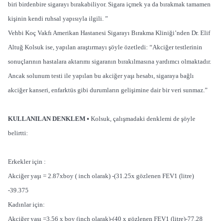
biri birdenbire sigarayı bırakabiliyor. Sigara içmek ya da bırakmak tamamen
kişinin kendi ruhsal yapısıyla ilgili. ”
Vehbi Koç Vakfı Amerikan Hastanesi Sigarayı Bırakma Kliniği’nden Dr. Elif
Altuğ Kolsuk ise, yapılan araştırmayı şöyle özetledi: “Akciğer testlerinin
sonuçlarının hastalara aktarımı sigaranın bırakılmasına yardımcı olmaktadır.
Ancak solunum testi ile yapılan bu akciğer yaşı hesabı, sigaraya bağlı
akciğer kanseri, enfarktüs gibi durumların gelişimine dair bir veri sunmaz.”
KULLANILAN DENKLEM •
Kolsuk, çalışmadaki denklemi de şöyle
belirtti:
Erkekler için :
Akciğer yaşı = 2.87xboy ( inch olarak) -(31.25x gözlenen FEV1 (litre)
-39.375
Kadınlar için:
Akciğer yaşı =3.56 x boy (inch olarak)-(40 x gözlenen FEV1 (litre)-77.28