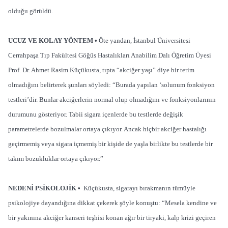
olduğu görüldü.
UCUZ VE KOLAY YÖNTEM •
Öte yandan, İstanbul Üniversitesi
Cerrahpaşa Tıp Fakültesi Göğüs Hastalıkları Anabilim Dalı Öğretim Üyesi
Prof. Dr. Ahmet Rasim Küçükusta, tıpta “akciğer yaşı” diye bir terim
olmadığını belirterek şunları söyledi: “Burada yapılan ‘solunum fonksiyon
testleri’dir. Bunlar akciğerlerin normal olup olmadığını ve fonksiyonlarının
durumunu gösteriyor. Tabii sigara içenlerde bu testlerde değişik
parametrelerde bozulmalar ortaya çıkıyor. Ancak hiçbir akciğer hastalığı
geçirmemiş veya sigara içmemiş bir kişide de yaşla birlikte bu testlerde bir
takım bozukluklar ortaya çıkıyor.”
NEDENİ PSİKOLOJİK •
Küçükusta, sigarayı bırakmanın tümüyle
psikolojiye dayandığına dikkat çekerek şöyle konuştu: “Mesela kendine ve
bir yakınına akciğer kanseri teşhisi konan ağır bir tiryaki, kalp krizi geçiren