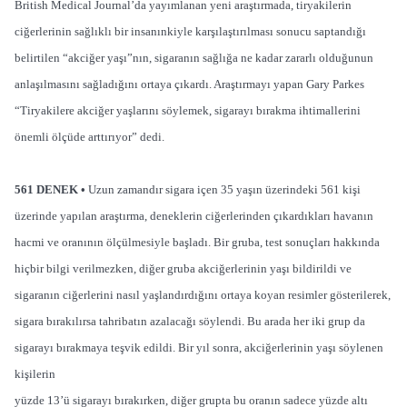
British Medical Journal’da yayımlanan yeni araştırmada, tiryakilerin
ciğerlerinin sağlıklı bir insanınkiyle karşılaştırılması sonucu saptandığı
belirtilen “akciğer yaşı”nın, sigaranın sağlığa ne kadar zararlı olduğunun
anlaşılmasını sağladığını ortaya çıkardı. Araştırmayı yapan Gary Parkes
“Tiryakilere akciğer yaşlarını söylemek, sigarayı bırakma ihtimallerini
önemli ölçüde arttırıyor” dedi.
561 DENEK •
Uzun zamandır sigara içen 35 yaşın üzerindeki 561 kişi
üzerinde yapılan araştırma, deneklerin ciğerlerinden çıkardıkları havanın
hacmi ve oranının ölçülmesiyle başladı. Bir gruba, test sonuçları hakkında
hiçbir bilgi verilmezken, diğer gruba akciğerlerinin yaşı bildirildi ve
sigaranın ciğerlerini nasıl yaşlandırdığını ortaya koyan resimler gösterilerek,
sigara bırakılırsa tahribatın azalacağı söylendi. Bu arada her iki grup da
sigarayı bırakmaya teşvik
edildi. Bir yıl sonra, akciğerlerinin yaşı söylenen
kişilerin
yüzde 13’ü sigarayı bırakırken, diğer grupta bu oranın sadece yüzde altı