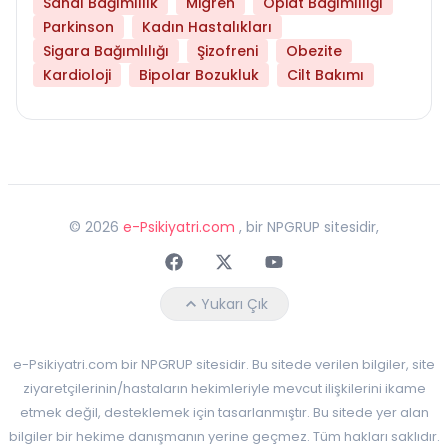
Sanal Bağımlılık
Migren
Opiat Bağımlılığı
Parkinson
Kadın Hastalıkları
Sigara Bağımlılığı
Şizofreni
Obezite
Kardioloji
Bipolar Bozukluk
Cilt Bakımı
©
2026
e-Psikiyatri.com
, bir NPGRUP sitesidir,
Faceebok
Twitter
Youtube
Yukarı Çık
e-Psikiyatri.com bir NPGRUP sitesidir. Bu sitede verilen bilgiler, site
ziyaretçilerinin/hastaların hekimleriyle mevcut ilişkilerini ikame
etmek değil, desteklemek için tasarlanmıştır. Bu sitede yer alan
bilgiler bir hekime danışmanın yerine geçmez. Tüm hakları saklıdır.