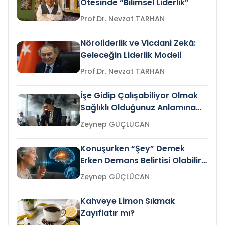
Ötesinde “Bilimsel Liderlik”
Prof.Dr. Nevzat TARHAN
Nöroliderlik ve Vicdani Zekâ:
Geleceğin Liderlik Modeli
Prof.Dr. Nevzat TARHAN
İşe Gidip Çalışabiliyor Olmak
Sağlıklı Olduğunuz Anlamına
Gelir mi?
Zeynep GÜÇLÜCAN
Konuşurken “Şey” Demek
Erken Demans Belirtisi Olabilir
mi?
Zeynep GÜÇLÜCAN
Kahveye Limon Sıkmak
Zayıflatır mı?