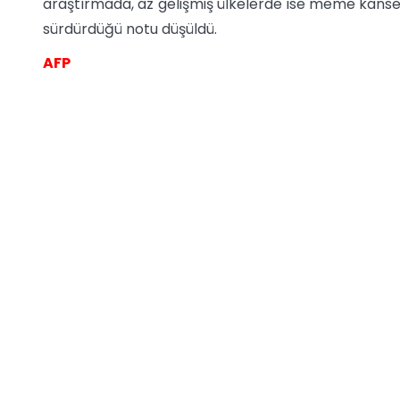
araştırmada, az gelişmiş ülkelerde ise meme kanseri
sürdürdüğü notu düşüldü.
AFP