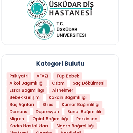
Kategori Bulutu
Psikiyatri
AFAZİ
Tüp Bebek
Alkol Bağımlılığı
Otizm
Saç Dökülmesi
Esrar Bağımlılığı
Alzheimer
Bebek Gelişimi
Kokain Bağımlılığı
Baş Ağrıları
Stres
Kumar Bağımlılığı
Daha Az Protein Tüketmek Yaşlanmayı Yava
Demans
Depresyon
Sanal Bağımlılık
Migren
Opiat Bağımlılığı
Parkinson
Kadın Hastalıkları
Sigara Bağımlılığı