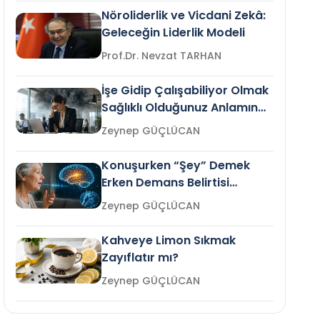
Nöroliderlik ve Vicdani Zekâ:
Geleceğin Liderlik Modeli
Prof.Dr. Nevzat TARHAN
İşe Gidip Çalışabiliyor Olmak
Sağlıklı Olduğunuz Anlamına
Gelir mi?
Zeynep GÜÇLÜCAN
Konuşurken “Şey” Demek
Erken Demans Belirtisi
Olabilir mi?
Zeynep GÜÇLÜCAN
Kahveye Limon Sıkmak
Zayıflatır mı?
Zeynep GÜÇLÜCAN