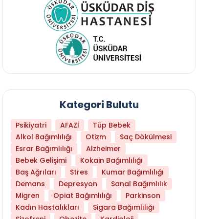
Kategori Bulutu
Psikiyatri
AFAZİ
Tüp Bebek
Alkol Bağımlılığı
Otizm
Saç Dökülmesi
Esrar Bağımlılığı
Alzheimer
Bebek Gelişimi
Kokain Bağımlılığı
Baş Ağrıları
Stres
Kumar Bağımlılığı
Daha Az Protein Tüketmek Yaşlanmayı Yava
Demans
Depresyon
Sanal Bağımlılık
Migren
Opiat Bağımlılığı
Parkinson
Kadın Hastalıkları
Sigara Bağımlılığı