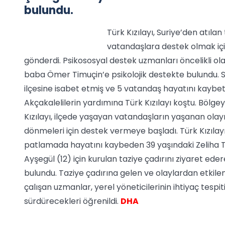
bulundu.
Türk Kızılayı, Suriye’den atıla
vatandaşlara destek olmak içi
gönderdi. Psikososyal destek uzmanları öncelikli o
baba Ömer Timuçin’e psikolojik destekte bulundu. S
ilçesine isabet etmiş ve 5 vatandaş hayatını kaybe
Akçakalelilerin yardımına Türk Kızılayı koştu. Böl
Kızılayı, ilçede yaşayan vatandaşların yaşanan olay
dönmeleri için destek vermeye başladı. Türk Kızılay
patlamada hayatını kaybeden 39 yaşındaki Zeliha Ti
Ayşegül (12) için kurulan taziye çadırını ziyaret ed
bulundu. Taziye çadırına gelen ve olaylardan etki
çalışan uzmanlar, yerel yöneticilerinin ihtiyaç tesp
sürdürecekleri öğrenildi.
DHA