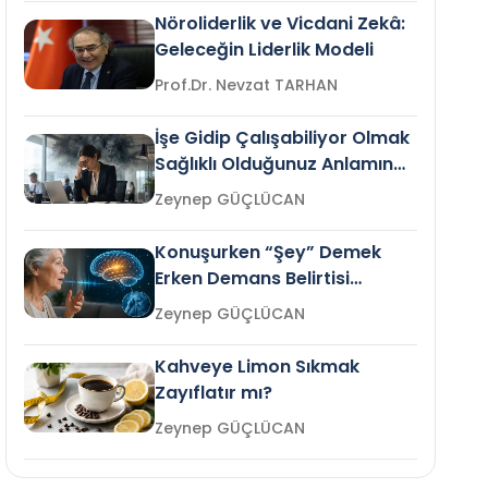
Nöroliderlik ve Vicdani Zekâ:
Geleceğin Liderlik Modeli
Prof.Dr. Nevzat TARHAN
İşe Gidip Çalışabiliyor Olmak
Sağlıklı Olduğunuz Anlamına
Gelir mi?
Zeynep GÜÇLÜCAN
Konuşurken “Şey” Demek
Erken Demans Belirtisi
Olabilir mi?
Zeynep GÜÇLÜCAN
Kahveye Limon Sıkmak
Zayıflatır mı?
Zeynep GÜÇLÜCAN