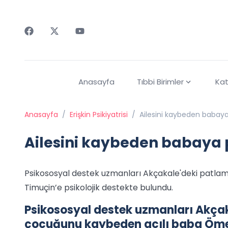
Faceebok
Twitter
Youtube
Anasayfa
Tıbbi Birimler
Kat
Anasayfa
/
Erişkin Psikiyatrisi
/
Ailesini kaybeden babaya 
Ailesini kaybeden babaya p
Psikososyal destek uzmanları Akçakale'deki patla
Timuçin’e psikolojik destekte bulundu.
Psikososyal destek uzmanları Akçak
çocuğunu kaybeden acılı baba Ömer