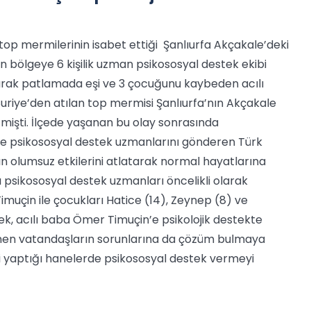
n top mermilerinin isabet ettiği Şanlıurfa Akçakale’deki
n bölgeye 6 kişilik uzman psikososyal destek ekibi
larak patlamada eşi ve 3 çocuğunu kaybeden acılı
uriye’den atılan top mermisi Şanlıurfa’nın Akçakale
tmişti. İlçede yaşanan bu olay sonrasında
geye psikososyal destek uzmanlarını gönderen Türk
ın olumsuz etkilerini atlatarak normal hayatlarına
ı psikososyal destek uzmanları öncelikli olarak
muçin ile çocukları Hatice (14), Zeynep (8) ve
erek, acılı baba Ömer Timuçin’e psikolojik destekte
lenen vatandaşların sorunlarına da çözüm bulmaya
iti yaptığı hanelerde psikososyal destek vermeyi