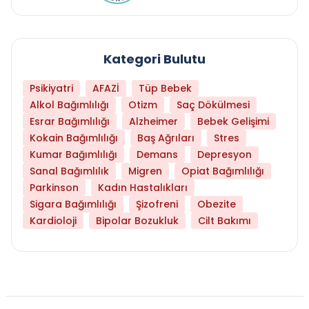
Kategori Bulutu
Psikiyatri
AFAZİ
Tüp Bebek
Alkol Bağımlılığı
Otizm
Saç Dökülmesi
Esrar Bağımlılığı
Alzheimer
Bebek Gelişimi
Kokain Bağımlılığı
Baş Ağrıları
Stres
Kumar Bağımlılığı
Demans
Depresyon
Sanal Bağımlılık
Migren
Opiat Bağımlılığı
Parkinson
Kadın Hastalıkları
Sigara Bağımlılığı
Şizofreni
Obezite
Kardioloji
Bipolar Bozukluk
Cilt Bakımı