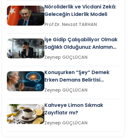
Nöroliderlik ve Vicdani Zekâ:
Geleceğin Liderlik Modeli
Prof.Dr. Nevzat TARHAN
İşe Gidip Çalışabiliyor Olmak
Sağlıklı Olduğunuz Anlamına
Gelir mi?
Zeynep GÜÇLÜCAN
Konuşurken “Şey” Demek
Erken Demans Belirtisi
Olabilir mi?
Zeynep GÜÇLÜCAN
Kahveye Limon Sıkmak
Zayıflatır mı?
Zeynep GÜÇLÜCAN