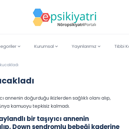
egoriler
Kurumsal
Yayınlarımız
Tıbbi 
kucakladı
ucakladı
yıcı annenin doğurduğu ikizlerden sağlıklı olanı alıp,
nya kamuoyu tepkisiz kalmadı.
Taylandlı bir taşıyıcı annenin
 alıp, Down sendromlu bebeği kaderine