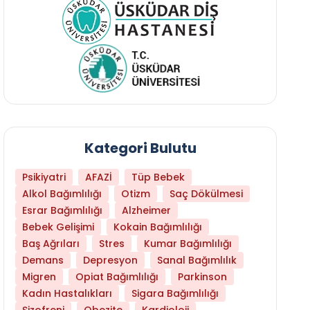
Kategori Bulutu
Psikiyatri
AFAZİ
Tüp Bebek
Alkol Bağımlılığı
Otizm
Saç Dökülmesi
Esrar Bağımlılığı
Alzheimer
Bebek Gelişimi
Kokain Bağımlılığı
Baş Ağrıları
Stres
Kumar Bağımlılığı
Daha Az Protein Tüketmek Yaşlanmayı Yava
Demans
Depresyon
Sanal Bağımlılık
Migren
Opiat Bağımlılığı
Parkinson
Kadın Hastalıkları
Sigara Bağımlılığı