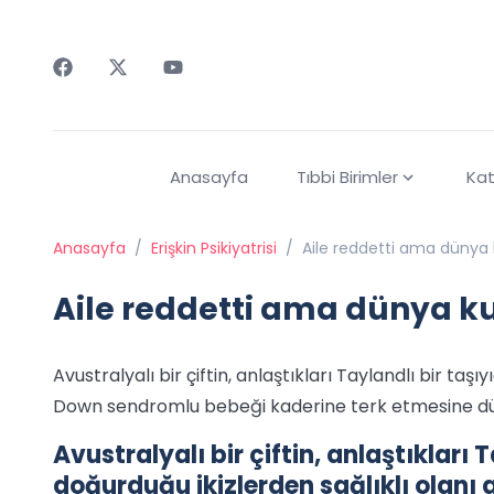
Faceebok
Twitter
Youtube
Anasayfa
Tıbbi Birimler
Kat
Anasayfa
/
Erişkin Psikiyatrisi
/
Aile reddetti ama dünya 
Aile reddetti ama dünya k
Avustralyalı bir çiftin, anlaştıkları Taylandlı bir taşı
Down sendromlu bebeği kaderine terk etmesine dü
Avustralyalı bir çiftin, anlaştıkları 
doğurduğu ikizlerden sağlıklı olanı