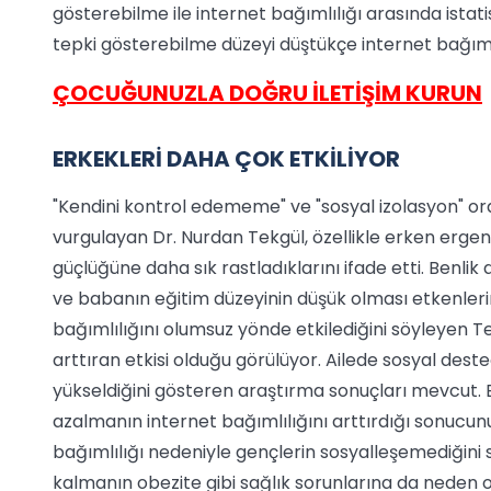
gösterebilme ile internet bağımlılığı arasında istatis
tepki gösterebilme düzeyi düştükçe internet bağımlıl
ÇOCUĞUNUZLA DOĞRU İLETİŞİM KURUN
ERKEKLERİ DAHA ÇOK ETKİLİYOR
"Kendini kontrol edememe" ve "sosyal izolasyon" o
vurgulayan Dr. Nurdan Tekgül, özellikle erken ergenl
güçlüğüne daha sık rastladıklarını ifade etti. Benlik 
ve babanın eğitim düzeyinin düşük olması etkenleri
bağımlılığını olumsuz yönde etkilediğini söyleyen Te
arttıran etkisi olduğu görülüyor. Ailede sosyal dest
yükseldiğini gösteren araştırma sonuçları mevcut. 
azalmanın internet bağımlılığını arttırdığı sonucunu
bağımlılığı nedeniyle gençlerin sosyalleşemediğini 
kalmanın obezite gibi sağlık sorunlarına da neden 