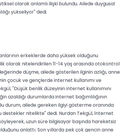
tiksel olarak anlamlı ilişki bulundu. Ailede duygusal
ığı yükseliyor" dedi.
ranlarının erkeklerde daha yüksek olduğunu
ik olarak nitelendirilen 11-14 yaş arasında otokontrol
değerinde düşme, ailede gösterilen ilginin azlığı, anne
nin çocuk ve gençlerde internet kullanımı ve
kgül, "Düşük benlik düzeyinin internet kullanımını
eğin azaldığı durumlarda internet bağımlılığının
Bu durum, ailede gereken ilgiyi gösterme oranında
 destekler nitelikte" dedi. Nurdan Tekgül, İnternet
söyleyerek, uzun süre bilgisayar başında hareketsiz
olduğunu anlattı. Son yıllarda pek çok gencin anne