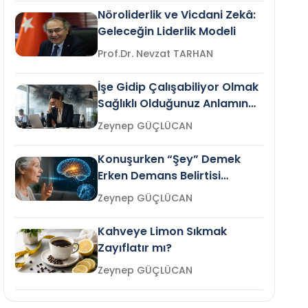
Nöroliderlik ve Vicdani Zekâ:
Geleceğin Liderlik Modeli
Prof.Dr. Nevzat TARHAN
İşe Gidip Çalışabiliyor Olmak
Sağlıklı Olduğunuz Anlamına
Gelir mi?
Zeynep GÜÇLÜCAN
Konuşurken “Şey” Demek
Erken Demans Belirtisi
Olabilir mi?
Zeynep GÜÇLÜCAN
Kahveye Limon Sıkmak
Zayıflatır mı?
Zeynep GÜÇLÜCAN