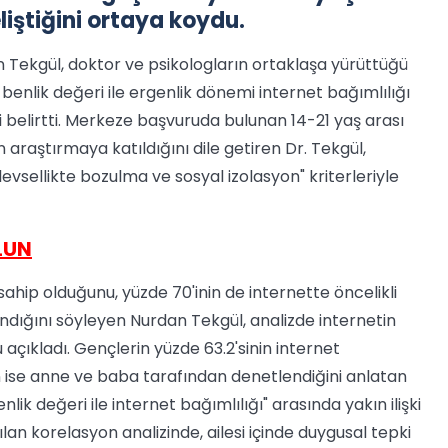
liştiğini ortaya koydu.
ekgül, doktor ve psikologların ortaklaşa yürüttüğü
ve benlik değeri ile ergenlik dönemi internet bağımlılığı
rini belirtti. Merkeze başvuruda bulunan 14-21 yaş arası
n araştırmaya katıldığını dile getiren Dr. Tekgül,
levsellikte bozulma ve sosyal izolasyon" kriterleriyle
LUN
sahip olduğunu, yüzde 70'inin de internette öncelikli
andığını söyleyen Nurdan Tekgül, analizde internetin
açıkladı. Gençlerin yüzde 63.2'sinin internet
nin ise anne ve baba tarafından denetlendiğini anlatan
lik değeri ile internet bağımlılığı" arasında yakın ilişki
ılan korelasyon analizinde, ailesi içinde duygusal tepki