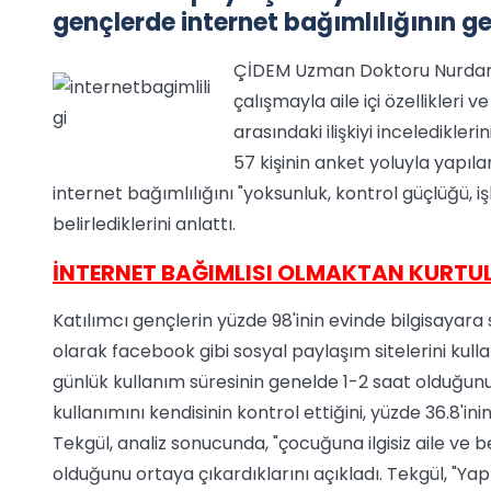
gençlerde internet bağımlılığının ge
ÇİDEM Uzman Doktoru Nurdan T
çalışmayla aile içi özellikleri 
arasındaki ilişkiyi inceledikle
57 kişinin anket yoluyla yapıla
internet bağımlılığını "yoksunluk, kontrol güçlüğü, iş
belirlediklerini anlattı.
İNTERNET BAĞIMLISI OLMAKTAN KURTU
Katılımcı gençlerin yüzde 98'inin evinde bilgisayara 
olarak facebook gibi sosyal paylaşım sitelerini kull
günlük kullanım süresinin genelde 1-2 saat olduğunu 
kullanımını kendisinin kontrol ettiğini, yüzde 36.8'i
Tekgül, analiz sonucunda, "çocuğuna ilgisiz aile ve ben
olduğunu ortaya çıkardıklarını açıkladı. Tekgül, "Yap