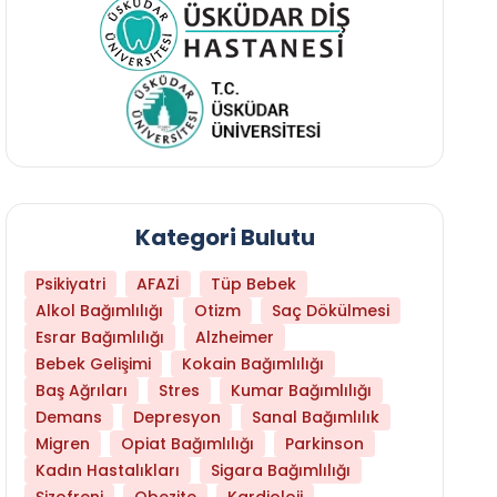
Kategori Bulutu
Psikiyatri
AFAZİ
Tüp Bebek
Alkol Bağımlılığı
Otizm
Saç Dökülmesi
Esrar Bağımlılığı
Alzheimer
Bebek Gelişimi
Kokain Bağımlılığı
Baş Ağrıları
Stres
Kumar Bağımlılığı
Beyin Metastazı Nedir? Kanser Beyne Nasıl Y
Demans
Depresyon
Sanal Bağımlılık
Migren
Opiat Bağımlılığı
Parkinson
Kadın Hastalıkları
Sigara Bağımlılığı