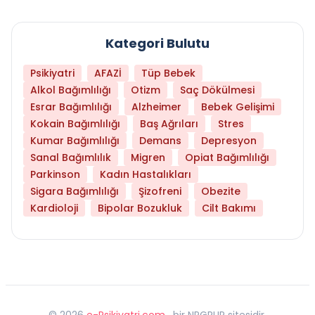
Kategori Bulutu
Psikiyatri
AFAZİ
Tüp Bebek
Alkol Bağımlılığı
Otizm
Saç Dökülmesi
Esrar Bağımlılığı
Alzheimer
Bebek Gelişimi
Kokain Bağımlılığı
Baş Ağrıları
Stres
Kumar Bağımlılığı
Demans
Depresyon
Sanal Bağımlılık
Migren
Opiat Bağımlılığı
Parkinson
Kadın Hastalıkları
Sigara Bağımlılığı
Şizofreni
Obezite
Kardioloji
Bipolar Bozukluk
Cilt Bakımı
©
2026
e-Psikiyatri.com
, bir NPGRUP sitesidir,