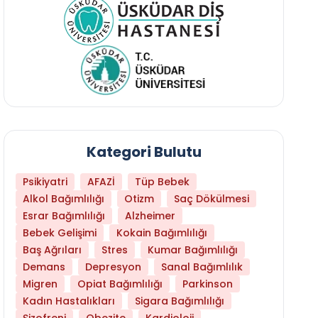
Kategori Bulutu
Psikiyatri
AFAZİ
Tüp Bebek
Alkol Bağımlılığı
Otizm
Saç Dökülmesi
Esrar Bağımlılığı
Alzheimer
Bebek Gelişimi
Kokain Bağımlılığı
Baş Ağrıları
Stres
Kumar Bağımlılığı
Daha Az Protein Tüketmek Yaşlanmayı Yava
Demans
Depresyon
Sanal Bağımlılık
Migren
Opiat Bağımlılığı
Parkinson
Kadın Hastalıkları
Sigara Bağımlılığı