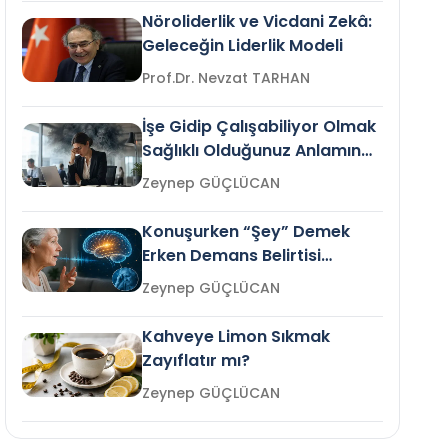
Nöroliderlik ve Vicdani Zekâ:
Geleceğin Liderlik Modeli
Prof.Dr. Nevzat TARHAN
İşe Gidip Çalışabiliyor Olmak
Sağlıklı Olduğunuz Anlamına
Gelir mi?
Zeynep GÜÇLÜCAN
Konuşurken “Şey” Demek
Erken Demans Belirtisi
Olabilir mi?
Zeynep GÜÇLÜCAN
Kahveye Limon Sıkmak
Zayıflatır mı?
Zeynep GÜÇLÜCAN