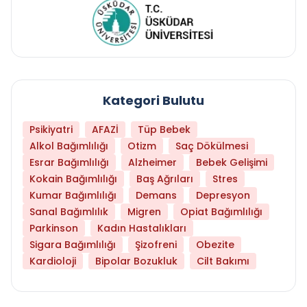
Kategori Bulutu
Psikiyatri
AFAZİ
Tüp Bebek
Alkol Bağımlılığı
Otizm
Saç Dökülmesi
Esrar Bağımlılığı
Alzheimer
Bebek Gelişimi
Kokain Bağımlılığı
Baş Ağrıları
Stres
Kumar Bağımlılığı
Demans
Depresyon
Sanal Bağımlılık
Migren
Opiat Bağımlılığı
Parkinson
Kadın Hastalıkları
Sigara Bağımlılığı
Şizofreni
Obezite
Kardioloji
Bipolar Bozukluk
Cilt Bakımı