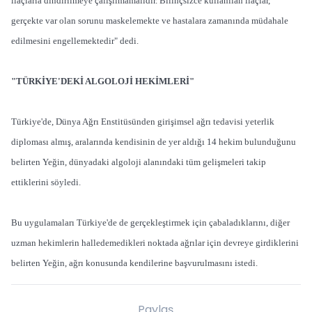
ilaçlarla dindirilmeye çalışılmamalıdır. Bilinçsizce kullanılan ilaçlar,
gerçekte var olan sorunu maskelemekte ve hastalara zamanında müdahale
edilmesini engellemektedir" dedi.
"TÜRKİYE'DEKİ ALGOLOJİ HEKİMLERİ"
Türkiye'de, Dünya Ağrı Enstitüsünden girişimsel ağrı tedavisi yeterlik
diploması almış, aralarında kendisinin de yer aldığı 14 hekim bulunduğunu
belirten Yeğin, dünyadaki algoloji alanındaki tüm gelişmeleri takip
ettiklerini söyledi.
Bu uygulamaları Türkiye'de de gerçekleştirmek için çabaladıklarını, diğer
uzman hekimlerin halledemedikleri noktada ağrılar için devreye girdiklerini
belirten Yeğin, ağrı konusunda kendilerine başvurulmasını istedi.
Paylaş