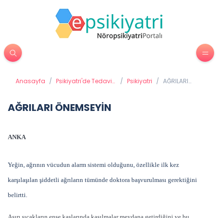
Anasayfa
/
Psikiyatri'de Tedavi
/
Psikiyatri
/
AĞRILARI
Yöntemleri
ÖNEMSEYİN
AĞRILARI ÖNEMSEYİN
ANKA
Yeğin, ağrının vücudun alarm sistemi olduğunu, özellikle ilk kez
karşılaşılan şiddetli ağrıların tümünde doktora başvurulması gerektiğini
belirtti.
Aşırı sıcakların ense kaslarında kasılmalar meydana getirdiğini ve bu