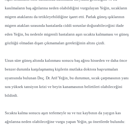
kasılmaların baş ağrılarına neden olabildiğini vurgulayan Yeğin, sıcakların
migren ataklarını da tetikleyebildiğine işaret etti. Parlak güneş ışıklarının
migren atakları sırasında hastalarda ciddi sorunlar doğurabileceğini ifade
eden Yeğin, bu nedenle migrenli hastaların aşırı sıcakta kalmaması ve güneş
gözlüğü olmadan dışarı çıkmamaları gerektiğinin altını çizdi.
Uzun süre güneş altında kalınması sonucu baş ağrısı hisseden ve daha önce
benzer durumla karşılaşmamış kişilerin mutlaka doktora başvurmaları
uyarısında bulunan Doç. Dr. Arif Yeğin, bu durumun, sıcak çarpmasının yanı
sıra yüksek tansiyon krizi ve beyin kanamasının belirtileri olabileceğini
bildirdi.
Sıcakta kalma sonucu aşırı terlemeyle su ve tuz kaybının da yaygın kas
ağrılarına neden olabileceğine vurgu yapan Yeğin, şu önerilerde bulundu: