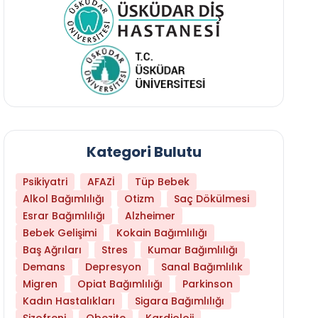
Kategori Bulutu
Psikiyatri
AFAZİ
Tüp Bebek
Alkol Bağımlılığı
Otizm
Saç Dökülmesi
Esrar Bağımlılığı
Alzheimer
Bebek Gelişimi
Kokain Bağımlılığı
Baş Ağrıları
Stres
Kumar Bağımlılığı
Hangi Yaşta Hangi Testi Yaptırmanız Gerekt
Demans
Depresyon
Sanal Bağımlılık
Migren
Opiat Bağımlılığı
Parkinson
Kadın Hastalıkları
Sigara Bağımlılığı