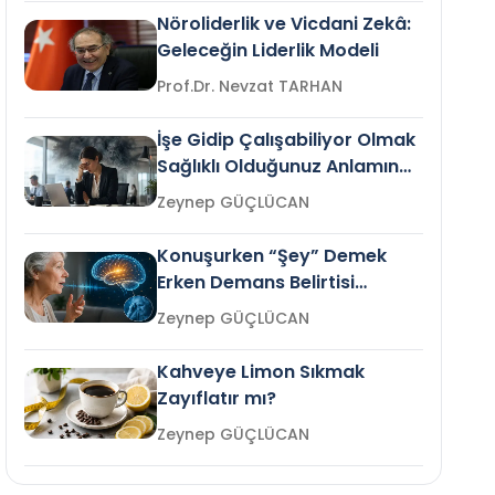
Nöroliderlik ve Vicdani Zekâ:
Geleceğin Liderlik Modeli
Prof.Dr. Nevzat TARHAN
İşe Gidip Çalışabiliyor Olmak
Sağlıklı Olduğunuz Anlamına
Gelir mi?
Zeynep GÜÇLÜCAN
Konuşurken “Şey” Demek
Erken Demans Belirtisi
Olabilir mi?
Zeynep GÜÇLÜCAN
Kahveye Limon Sıkmak
Zayıflatır mı?
Zeynep GÜÇLÜCAN