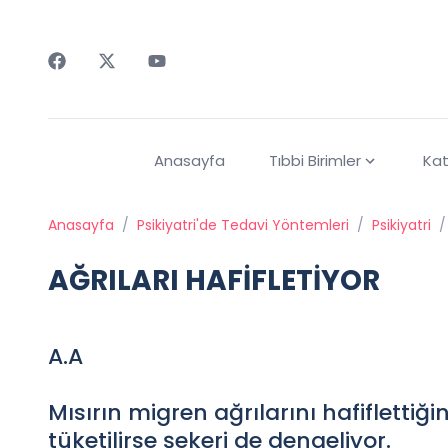
Faceebok
Twitter
Youtube
Anasayfa
Tıbbi Birimler
Kat
Anasayfa
/
Psikiyatri'de Tedavi Yöntemleri
/
Psikiyatri
/
AĞRILARI HAFİFLETİYOR
A.A
Mısırın migren ağrılarını hafiflettiğ
tüketilirse şekeri de dengeliyor.