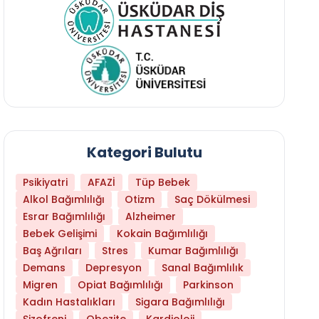
Kategori Bulutu
Psikiyatri
AFAZİ
Tüp Bebek
Alkol Bağımlılığı
Otizm
Saç Dökülmesi
Esrar Bağımlılığı
Alzheimer
Bebek Gelişimi
Kokain Bağımlılığı
Baş Ağrıları
Stres
Kumar Bağımlılığı
Daha Az Protein Tüketmek Yaşlanmayı Yava
Demans
Depresyon
Sanal Bağımlılık
Migren
Opiat Bağımlılığı
Parkinson
Kadın Hastalıkları
Sigara Bağımlılığı