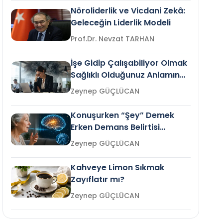
Nöroliderlik ve Vicdani Zekâ:
Geleceğin Liderlik Modeli
Prof.Dr. Nevzat TARHAN
İşe Gidip Çalışabiliyor Olmak
Sağlıklı Olduğunuz Anlamına
Gelir mi?
Zeynep GÜÇLÜCAN
Konuşurken “Şey” Demek
Erken Demans Belirtisi
Olabilir mi?
Zeynep GÜÇLÜCAN
Kahveye Limon Sıkmak
Zayıflatır mı?
Zeynep GÜÇLÜCAN