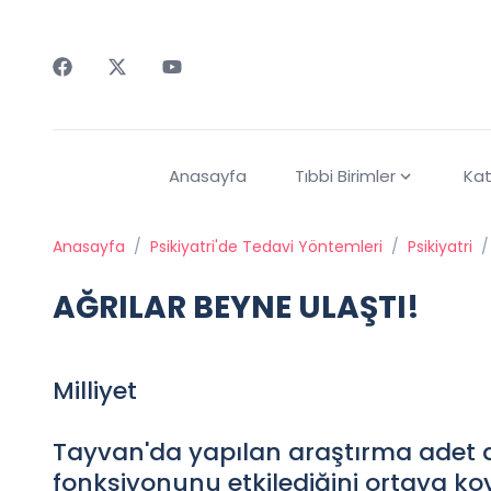
Faceebok
Twitter
Youtube
Anasayfa
Tıbbi Birimler
Kat
Anasayfa
/
Psikiyatri'de Tedavi Yöntemleri
/
Psikiyatri
/
AĞRILAR BEYNE ULAŞTI!
Milliyet
Tayvan'da yapılan araştırma adet d
fonksiyonunu etkilediğini ortaya ko