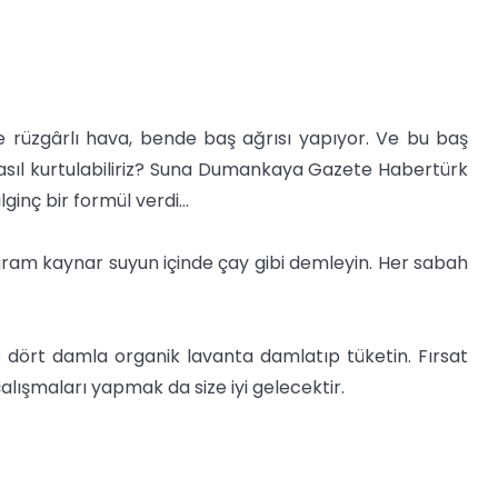
ve rüzgârlı hava, bende baş ağrısı yapıyor. Ve bu baş
asıl kurtulabiliriz? Suna Dumankaya Gazete Habertürk
ginç bir formül verdi...
0 gram kaynar suyun içinde çay gibi demleyin. Her sabah
 dört damla organik lavanta damlatıp tüketin. Fırsat
ışmaları yapmak da size iyi gelecektir.