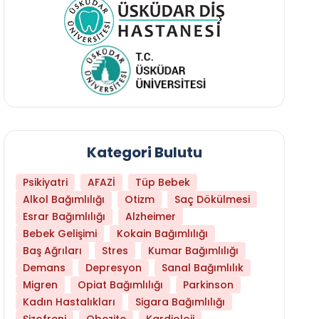
Kategori Bulutu
Psikiyatri
AFAZİ
Tüp Bebek
Alkol Bağımlılığı
Otizm
Saç Dökülmesi
Esrar Bağımlılığı
Alzheimer
Bebek Gelişimi
Kokain Bağımlılığı
Baş Ağrıları
Stres
Kumar Bağımlılığı
Libido Yüksekliği
Demans
Depresyon
Sanal Bağımlılık
Migren
Opiat Bağımlılığı
Parkinson
Kadın Hastalıkları
Sigara Bağımlılığı