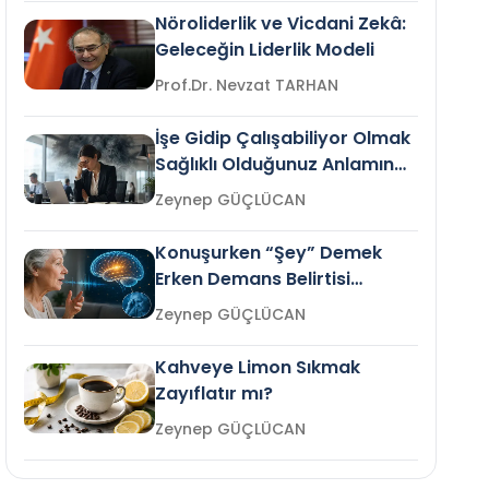
Nöroliderlik ve Vicdani Zekâ:
Geleceğin Liderlik Modeli
Prof.Dr. Nevzat TARHAN
İşe Gidip Çalışabiliyor Olmak
Sağlıklı Olduğunuz Anlamına
Gelir mi?
Zeynep GÜÇLÜCAN
Konuşurken “Şey” Demek
Erken Demans Belirtisi
Olabilir mi?
Zeynep GÜÇLÜCAN
Kahveye Limon Sıkmak
Zayıflatır mı?
Zeynep GÜÇLÜCAN