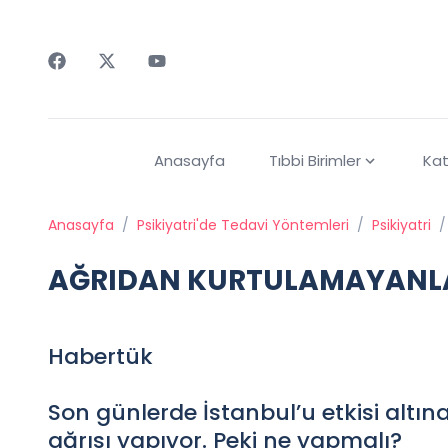
Faceebok
Twitter
Youtube
Anasayfa
Tıbbi Birimler
Kat
Anasayfa
/
Psikiyatri'de Tedavi Yöntemleri
/
Psikiyatri
/
AĞRIDAN KURTULAMAYANL
Habertük
Son günlerde İstanbul’u etkisi altın
ağrısı yapıyor. Peki ne yapmalı?