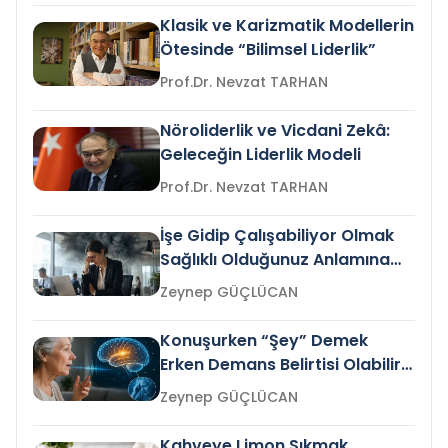
Klasik ve Karizmatik Modellerin
Ötesinde “Bilimsel Liderlik”
Prof.Dr. Nevzat TARHAN
Nöroliderlik ve Vicdani Zekâ:
Geleceğin Liderlik Modeli
Prof.Dr. Nevzat TARHAN
İşe Gidip Çalışabiliyor Olmak
Sağlıklı Olduğunuz Anlamına
Gelir mi?
Zeynep GÜÇLÜCAN
Konuşurken “Şey” Demek
Erken Demans Belirtisi Olabilir
mi?
Zeynep GÜÇLÜCAN
Kahveye Limon Sıkmak