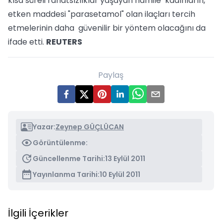
kısa süreli rahatsızlıklar yaşayan hamile kadınların,
etken maddesi "parasetamol" olan ilaçları tercih
etmelerinin daha güvenilir bir yöntem olacağını da
ifade etti.
REUTERS
Paylaş
Yazar:
Zeynep GÜÇLÜCAN
Görüntülenme:
Güncellenme Tarihi:
13 Eylül 2011
Yayınlanma Tarihi:
10 Eylül 2011
İlgili İçerikler