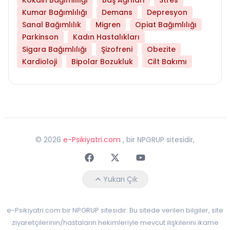
Kumar Bağımlılığı
Demans
Depresyon
Sanal Bağımlılık
Migren
Opiat Bağımlılığı
Parkinson
Kadın Hastalıkları
Sigara Bağımlılığı
Şizofreni
Obezite
Kardioloji
Bipolar Bozukluk
Cilt Bakımı
©
2026
e-Psikiyatri.com
, bir NPGRUP sitesidir,
Faceebok
Twitter
Youtube
Yukarı Çık
e-Psikiyatri.com bir NPGRUP sitesidir. Bu sitede verilen bilgiler, site
ziyaretçilerinin/hastaların hekimleriyle mevcut ilişkilerini ikame