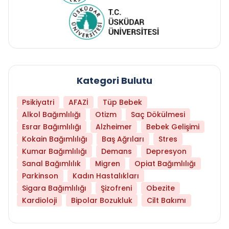
Kategori Bulutu
Psikiyatri
AFAZİ
Tüp Bebek
Alkol Bağımlılığı
Otizm
Saç Dökülmesi
Esrar Bağımlılığı
Alzheimer
Bebek Gelişimi
Kokain Bağımlılığı
Baş Ağrıları
Stres
Kumar Bağımlılığı
Demans
Depresyon
Sanal Bağımlılık
Migren
Opiat Bağımlılığı
Parkinson
Kadın Hastalıkları
Sigara Bağımlılığı
Şizofreni
Obezite
Kardioloji
Bipolar Bozukluk
Cilt Bakımı