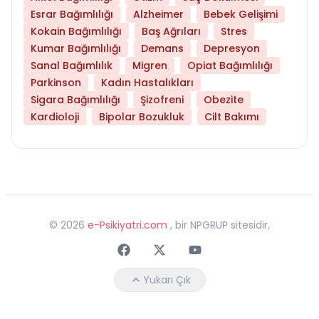
Esrar Bağımlılığı
Alzheimer
Bebek Gelişimi
Kokain Bağımlılığı
Baş Ağrıları
Stres
Kumar Bağımlılığı
Demans
Depresyon
Sanal Bağımlılık
Migren
Opiat Bağımlılığı
Parkinson
Kadın Hastalıkları
Sigara Bağımlılığı
Şizofreni
Obezite
Kardioloji
Bipolar Bozukluk
Cilt Bakımı
©
2026
e-Psikiyatri.com
, bir NPGRUP sitesidir,
Faceebok
Twitter
Youtube
Yukarı Çık