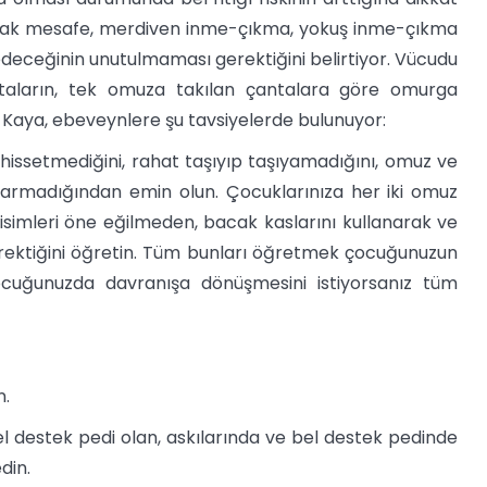
 uzak mesafe, merdiven inme-çıkma, yokuş inme-çıkma
 edeceğinin unutulmaması gerektiğini belirtiyor. Vücudu
ntaların, tek omuza takılan çantalara göre omurga
Kaya, ebeveynlere şu tavsiyelerde bulunuyor:
p hissetmediğini, rahat taşıyıp taşıyamadığını, omuz ve
sarmadığından emin olun. Çocuklarınıza her iki omuz
cisimleri öne eğilmeden, bacak kaslarını kullanarak ve
rektiğini öğretin. Tüm bunları öğretmek çocuğunuzun
çocuğunuzda davranışa dönüşmesini istiyorsanız tüm
n.
bel destek pedi olan, askılarında ve bel destek pedinde
din.