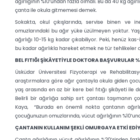
ağırlığının %10’undan fazla olmalı. Bu da 40 kg ağırl
çanta ile okula gitmemesi demek.
Sokakta, okul çıkışlarında, servise binen ve i
omuzlarındaki bu ağır yüke üzülmeyen yoktur. Yaş v
ağırlığı 10-15 kg kadar çıkabiliyor. Peki, henüz ka
bu kadar ağırlıkla hareket etmek ne tür tehlikeler 
BEL FITIĞI ŞİKÂYETİYLE DOKTORA BAŞVURULAR %
Üsküdar Üniversitesi Fizyoterapi ve Rehabilit
araştırmalara göre ağır çantayla okula giden çocukl
yaş arasında en az bir kere bel fıtığı şikâyeti ile
Belirli bir ağırlığa sahip sırt çantası taşımanın 
Kaya, “Burada en önemli nokta çantanın ağırlığ
çocuğunuzun omuzlarında, vücut ağırlığının %10’und
ÇANTANIN KULLANIM ŞEKLİ OMURGAYA ETKİ EDİ
Çanta ağırlığının vücut ağırlığının %20’sinden fazl