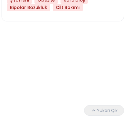
Şizofreni
Obezite
Kardioloji
Bipolar Bozukluk
Cilt Bakımı
Daha Az Protein Tüketmek Yaşlanmayı Yava
Yukarı Çık