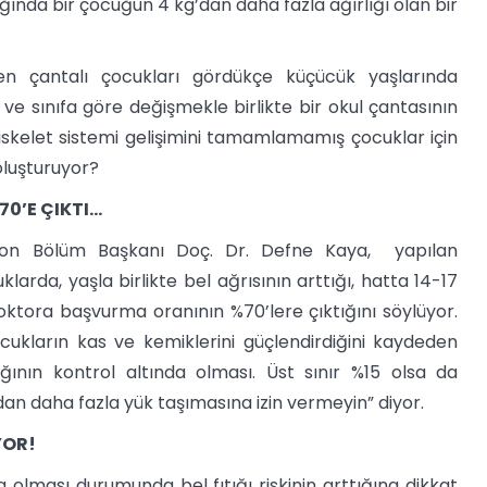
ığında bir çocuğun 4 kg’dan daha fazla ağırlığı olan bir
nen çantalı çocukları gördükçe küçücük yaşlarında
e sınıfa göre değişmekle birlikte bir okul çantasının
s-iskelet sistemi gelişimini tamamlamamış çocuklar için
oluşturuyor?
70’E ÇIKTI…
asyon Bölüm Başkanı Doç. Dr. Defne Kaya, yapılan
arda, yaşla birlikte bel ağrısının arttığı, hatta 14-17
 doktora başvurma oranının %70’lere çıktığını söylüyor.
çocukların kas ve kemiklerini güçlendirdiğini kaydeden
ının kontrol altında olması. Üst sınır %15 olsa da
an daha fazla yük taşımasına izin vermeyin” diyor.
YOR!
a olması durumunda bel fıtığı riskinin arttığına dikkat