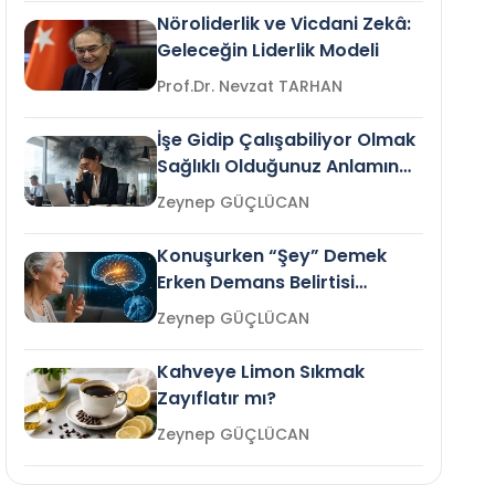
Nöroliderlik ve Vicdani Zekâ:
Geleceğin Liderlik Modeli
Prof.Dr. Nevzat TARHAN
İşe Gidip Çalışabiliyor Olmak
Sağlıklı Olduğunuz Anlamına
Gelir mi?
Zeynep GÜÇLÜCAN
Konuşurken “Şey” Demek
Erken Demans Belirtisi
Olabilir mi?
Zeynep GÜÇLÜCAN
Kahveye Limon Sıkmak
Zayıflatır mı?
Zeynep GÜÇLÜCAN