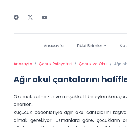
Faceebok
Twitter
Youtube
Anasayfa
Tıbbi Birimler
Kat
Anasayfa
/
Çocuk Psikiyatrisi
/
Çocuk ve Okul
/
Ağır ok
Ağır okul çantalarını hafifl
Okumak zaten zor ve meşakkatli bir eylemken, çocukla
öneriler…
Küçücük bedenleriyle ağır okul çantalarını taşıya
almak gerekiyor. Uzmanlara göre, çocukların om