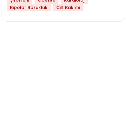
Şizofreni
Obezite
Kardioloji
Bipolar Bozukluk
Cilt Bakımı