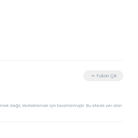
Uykusuzluk Bazı Beyinlere Daha Fazla Zarar
Yukarı Çık
 etmek değil, desteklemek için tasarlanmıştır. Bu sitede yer alan