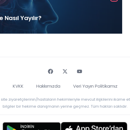
Nasıl Yayılır?
Faceebok
Twitter
Youtube
KVKK
Hakkımızda
Veri Yayın Politikamız
r, site ziyaretçilerinin/hastaların hekimleriyle mevcut ilişkilerini ikame
bilgiler bir hekime danışmanın yerine geçmez. Tüm hakları saklıdır.