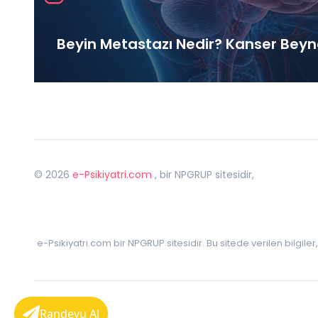
Beyin Metastazı Nedir? Kanser Beyne 
©
2026
e-Psikiyatri.com
, bir NPGRUP sitesidir,
e-Psikiyatri.com bir NPGRUP sitesidir. Bu sitede verilen bilgile
Randevu Al