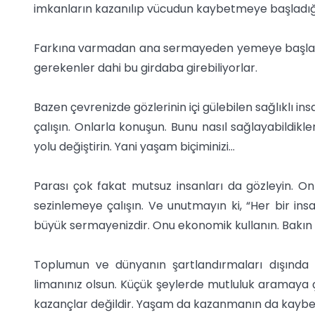
imkanların kazanılıp vücudun kaybetmeye başladığı 
Farkına varmadan ana sermayeden yemeye başlarsın
gerekenler dahi bu girdaba girebiliyorlar.
Bazen çevrenizde gözlerinin içi gülebilen sağlıklı ins
çalışın. Onlarla konuşun. Bunu nasıl sağlayabildikler
yolu değiştirin. Yani yaşam biçiminizi...
Parası çok fakat mutsuz insanları da gözleyin. 
sezinlemeye çalışın. Ve unutmayın ki, “Her bir insan
büyük sermayenizdir. Onu ekonomik kullanın. Bakı
Toplumun ve dünyanın şartlandırmaları dışında si
limanınız olsun. Küçük şeylerde mutluluk aramaya çal
kazançlar değildir. Yaşam da kazanmanın da kaybe