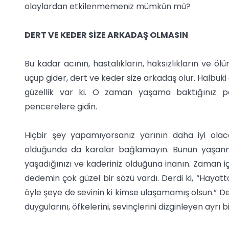
olaylardan etkilenmemeniz mümkün mü?
DERT VE KEDER SİZE ARKADAŞ OLMASIN
Bu kadar acının, hastalıkların, haksızlıkların ve
uçup gider, dert ve keder size arkadaş olur. Halbu
güzellik var ki. O zaman yaşama baktığınız pen
pencerelere gidin.
Hiçbir şey yapamıyorsanız yarının daha iyi olaca
olduğunda da karalar bağlamayın. Bunun yaşanmas
yaşadığınızı ve kaderiniz olduğuna inanın. Zaman i
dedemin çok güzel bir sözü vardı. Derdi ki, “Hayat
öyle şeye de sevinin ki kimse ulaşamamış olsun.” D
duygularını, öfkelerini, sevinçlerini dizginleyen ayrı b