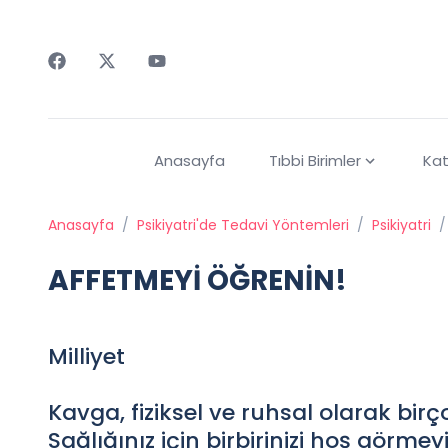
Faceebok
Twitter
Youtube
Anasayfa
Tıbbi Birimler
Kat
Anasayfa
/
Psikiyatri'de Tedavi Yöntemleri
/
Psikiyatri
/
AFFETMEYİ ÖĞRENİN!
Milliyet
Kavga, fiziksel ve ruhsal olarak birç
Sağlığınız için birbirinizi hoş görme