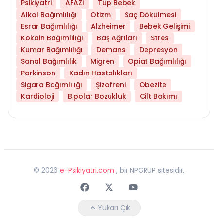
Psikiyatri
AFAZİ
Tüp Bebek
Alkol Bağımlılığı
Otizm
Saç Dökülmesi
Esrar Bağımlılığı
Alzheimer
Bebek Gelişimi
Kokain Bağımlılığı
Baş Ağrıları
Stres
Kumar Bağımlılığı
Demans
Depresyon
Sanal Bağımlılık
Migren
Opiat Bağımlılığı
Parkinson
Kadın Hastalıkları
Sigara Bağımlılığı
Şizofreni
Obezite
Kardioloji
Bipolar Bozukluk
Cilt Bakımı
©
2026
e-Psikiyatri.com
, bir NPGRUP sitesidir,
Faceebok
Twitter
Youtube
Yukarı Çık