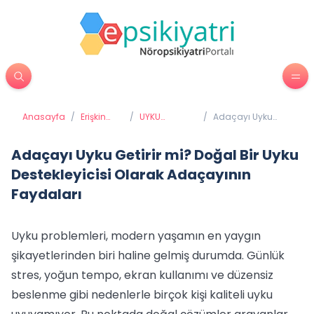
Anasayfa
/
Erişkin
/
UYKU
/
Adaçayı Uyku
Psikiyatrisi
BOZUKLUKLARI
Getirir mi? Doğal
Bir Uyku
Destekleyicisi
Adaçayı Uyku Getirir mi? Doğal Bir Uyku
Olarak
Destekleyicisi Olarak Adaçayının
Adaçayının
Faydaları
Faydaları
Uyku problemleri, modern yaşamın en yaygın
şikayetlerinden biri haline gelmiş durumda. Günlük
stres, yoğun tempo, ekran kullanımı ve düzensiz
beslenme gibi nedenlerle birçok kişi kaliteli uyku