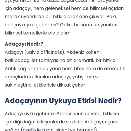
uyuyamıyor. Bu noktada doğal çözümler arayanlar
için adaçayı, hem geleneksel hem de bilimsel açıdan
merak uyandıran bir bitki olarak öne çıkıyor. Peki,
adaçayı uyku getirir mi? Gelin, bu sorunun yanıtını
bilimsel temellerle ele alalım.
Adaçayı Nedir?
Adaçayı (Salvia officinalis), Akdeniz kökenli,
ballıbabagiller familyasına ait aromatik bir bitkidir.
Antik çağlardan bu yana hem tıbbi hem de aromatik
amaçlarla kullanılan adaçayı, yatıştırıcı ve
sakinleştirici etkileriyle dikkat çeker.
Adaçayının Uykuya Etkisi Nedir?
Adaçayı uyku getirir mi? sorusunun cevabı, bitkinin
içerdiği doğal bileşenlerde saklıdır. Adaçayı; uçucu
yağlar (özellikle tujon, sineol ve borneol),