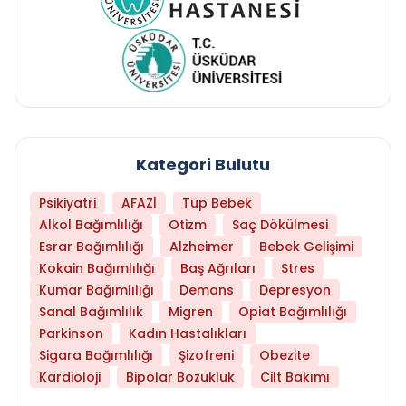
Kategori Bulutu
Psikiyatri
AFAZİ
Tüp Bebek
Alkol Bağımlılığı
Otizm
Saç Dökülmesi
Esrar Bağımlılığı
Alzheimer
Bebek Gelişimi
Kokain Bağımlılığı
Baş Ağrıları
Stres
Kumar Bağımlılığı
Demans
Depresyon
Sanal Bağımlılık
Migren
Opiat Bağımlılığı
Parkinson
Kadın Hastalıkları
Sigara Bağımlılığı
Şizofreni
Obezite
Kardioloji
Bipolar Bozukluk
Cilt Bakımı