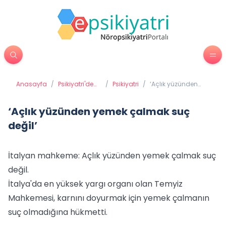
Anasayfa
/
Psikiyatri'de
/
Psikiyatri
/
‘Açlık yüzünden
Tedavi
yemek çalmak suç
Yöntemleri
değil’
‘Açlık yüzünden yemek çalmak suç
değil’
İtalyan mahkeme: Açlık yüzünden yemek çalmak suç
değil.
İtalya'da en yüksek yargı organı olan Temyiz
Mahkemesi, karnını doyurmak için yemek çalmanın
suç olmadığına hükmetti.