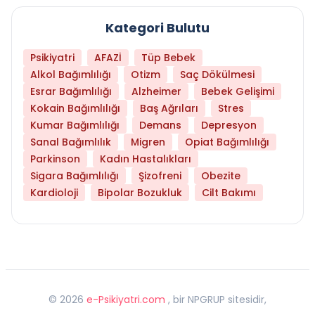
Kategori Bulutu
Psikiyatri
AFAZİ
Tüp Bebek
Alkol Bağımlılığı
Otizm
Saç Dökülmesi
Esrar Bağımlılığı
Alzheimer
Bebek Gelişimi
Kokain Bağımlılığı
Baş Ağrıları
Stres
Kumar Bağımlılığı
Demans
Depresyon
Sanal Bağımlılık
Migren
Opiat Bağımlılığı
Parkinson
Kadın Hastalıkları
Sigara Bağımlılığı
Şizofreni
Obezite
Kardioloji
Bipolar Bozukluk
Cilt Bakımı
©
2026
e-Psikiyatri.com
, bir NPGRUP sitesidir,