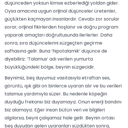
düşünceden yoksun kimse ezberlediği yoldan gider.
Oysa amacına uygun orijinal düşünceler üretenler,
güçlükten kaçmayan insanlardır. Cevabı zor sorular
sorar, orijinal fikirlerden hoşlanır ve doğru program
yaparak amaçları doğrultusunda ilerlerler. Daha
sonra, sıra düşüncelerini süzgeçten geçirme
safhasına gelir. Buna ‘hipotalamik’ düşünce de
diyebiliriz. ‘Talamus’ adı verilen yumurta
büyüklüğündeki bölge, beynin süzgecidir.
Beynimiz, beş duyumuz vasıtasıyla etraftan ses,
görüntü, ışık gibi on binlerce uyaran alır ve bu verileri
talamus yardımıyla süzer. Bu nedenle köpeğin
duyduğu frekansı biz duyamayız. Onun enerji bandını
biz alamayız. Eğer insan bütün veri ve bilgileri
algılarsa, beyni çalışamaz hale gelir. Beynin ortası
beş duyudan gelen uyaranları süzdükten sonra,