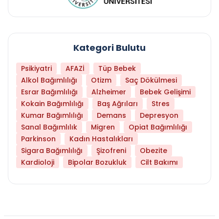
Kategori Bulutu
Psikiyatri
AFAZİ
Tüp Bebek
Alkol Bağımlılığı
Otizm
Saç Dökülmesi
Esrar Bağımlılığı
Alzheimer
Bebek Gelişimi
Kokain Bağımlılığı
Baş Ağrıları
Stres
Kumar Bağımlılığı
Demans
Depresyon
Sanal Bağımlılık
Migren
Opiat Bağımlılığı
Parkinson
Kadın Hastalıkları
Sigara Bağımlılığı
Şizofreni
Obezite
Kardioloji
Bipolar Bozukluk
Cilt Bakımı