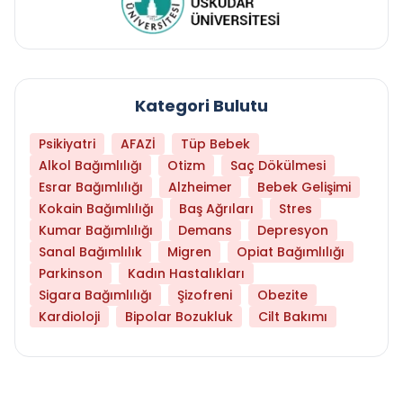
Kategori Bulutu
Psikiyatri
AFAZİ
Tüp Bebek
Alkol Bağımlılığı
Otizm
Saç Dökülmesi
Esrar Bağımlılığı
Alzheimer
Bebek Gelişimi
Kokain Bağımlılığı
Baş Ağrıları
Stres
Kumar Bağımlılığı
Demans
Depresyon
Sanal Bağımlılık
Migren
Opiat Bağımlılığı
Parkinson
Kadın Hastalıkları
Sigara Bağımlılığı
Şizofreni
Obezite
Kardioloji
Bipolar Bozukluk
Cilt Bakımı