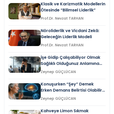
Klasik ve Karizmatik Modellerin
Ötesinde “Bilimsel Liderlik”
Prof.Dr. Nevzat TARHAN
Nöroliderlik ve Vicdani Zekâ:
Geleceğin Liderlik Modeli
Prof.Dr. Nevzat TARHAN
İşe Gidip Çalışabiliyor Olmak
Sağlıklı Olduğunuz Anlamına
Gelir mi?
Zeynep GÜÇLÜCAN
Konuşurken “Şey” Demek
Erken Demans Belirtisi Olabilir
mi?
Zeynep GÜÇLÜCAN
Kahveye Limon Sıkmak