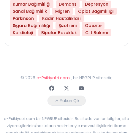
Kumar Bağımlılığı
Demans
Depresyon
Sanal Bağımlılık
Migren
Opiat Bağımlılığı
Parkinson
Kadın Hastalıkları
Sigara Bağımlılığı
Şizofreni
Obezite
Kardioloji
Bipolar Bozukluk
Cilt Bakımı
©
2026
e-Psikiyatri.com
, bir NPGRUP sitesidir,
Faceebok
Twitter
Youtube
Yukarı Çık
e-Psikiyatri.com bir NPGRUP sitesidir. Bu sitede verilen bilgiler, site
ziyaretçilerinin/hastaların hekimleriyle mevcut ilişkilerini ikame
etmek değil, desteklemek için tasarlanmıştır. Bu sitede yer alan