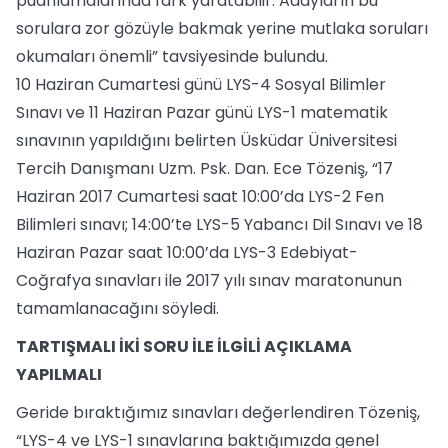
puanlamalarında fark yaratabilir. Adayların bu
sorulara zor gözüyle bakmak yerine mutlaka soruları
okumaları önemli” tavsiyesinde bulundu.
10 Haziran Cumartesi günü LYS-4 Sosyal Bilimler
Sınavı ve 11 Haziran Pazar günü LYS-1 matematik
sınavının yapıldığını belirten Üsküdar Üniversitesi
Tercih Danışmanı Uzm. Psk. Dan. Ece Tözeniş, “17
Haziran 2017 Cumartesi saat 10:00’da LYS-2 Fen
Bilimleri sınavı; 14:00’te LYS-5 Yabancı Dil Sınavı ve 18
Haziran Pazar saat 10:00’da LYS-3 Edebiyat-
Coğrafya sınavları ile 2017 yılı sınav maratonunun
tamamlanacağını söyledi.
TARTIŞMALI İKİ SORU İLE İLGİLİ AÇIKLAMA
YAPILMALI
Geride bıraktığımız sınavları değerlendiren Tözeniş,
“LYS-4 ve LYS-1 sınavlarına baktığımızda genel