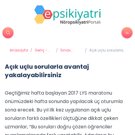
Anasayfa
/
Genç -
/
Sınav
/
Açık uçlu sorularla
Ergen
Kaygısı -
avantaj
Psikiyatrisi
Sınav Stresi
yakalayabilirsiniz
Açık uçlu sorularla avantaj
yakalayabilirsiniz
Geçtiğimiz hafta başlayan 2017 LYS maratonu
önümüzdeki hafta sonunda yapılacak üç oturumla
sona erecek. Bu yıl ilk kez uygulanan açık uçlu
soruların farklı özellikleri ölçtüğüne dikkat çeken
uzmanlar, “Bu soruları doğru çözen öğrenciler