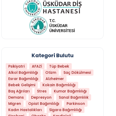
Kategori Bulutu
Psikiyatri
AFAZİ
Tüp Bebek
Alkol Bağımlılığı
Otizm
Saç Dökülmesi
Esrar Bağımlılığı
Alzheimer
Bebek Gelişimi
Kokain Bağımlılığı
Baş Ağrıları
Stres
Kumar Bağımlılığı
Daha Az Protein Tüketmek Yaşlanmayı Yava
Demans
Depresyon
Sanal Bağımlılık
Migren
Opiat Bağımlılığı
Parkinson
Kadın Hastalıkları
Sigara Bağımlılığı