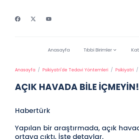
Faceebok
Twitter
Youtube
Anasayfa
Tıbbi Birimler
Kat
Anasayfa
/
Psikiyatri'de Tedavi Yöntemleri
/
Psikiyatri
/
AÇIK HAVADA BİLE İÇMEYİN
Habertürk
Yapılan bir araştırmada, açık havada
ortaya çıktı. İşte detaylar.