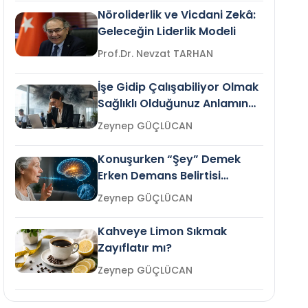
Nöroliderlik ve Vicdani Zekâ:
Geleceğin Liderlik Modeli
Prof.Dr. Nevzat TARHAN
İşe Gidip Çalışabiliyor Olmak
Sağlıklı Olduğunuz Anlamına
Gelir mi?
Zeynep GÜÇLÜCAN
Konuşurken “Şey” Demek
Erken Demans Belirtisi
Olabilir mi?
Zeynep GÜÇLÜCAN
Kahveye Limon Sıkmak
Zayıflatır mı?
Zeynep GÜÇLÜCAN