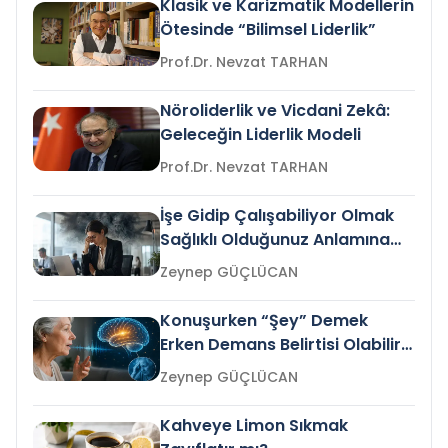
Klasik ve Karizmatik Modellerin
Ötesinde “Bilimsel Liderlik”
Prof.Dr. Nevzat TARHAN
Nöroliderlik ve Vicdani Zekâ:
Geleceğin Liderlik Modeli
Prof.Dr. Nevzat TARHAN
İşe Gidip Çalışabiliyor Olmak
Sağlıklı Olduğunuz Anlamına
Gelir mi?
Zeynep GÜÇLÜCAN
Konuşurken “Şey” Demek
Erken Demans Belirtisi Olabilir
mi?
Zeynep GÜÇLÜCAN
Kahveye Limon Sıkmak