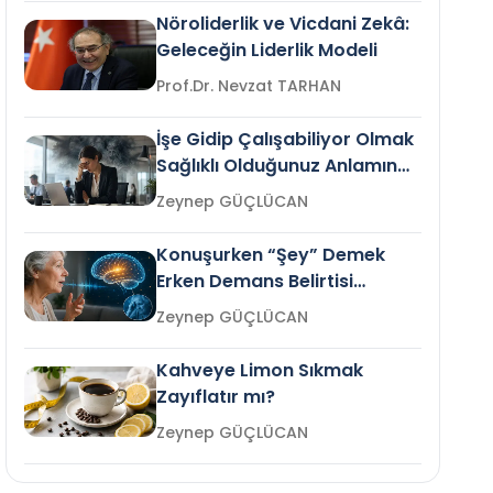
Nöroliderlik ve Vicdani Zekâ:
Geleceğin Liderlik Modeli
Prof.Dr. Nevzat TARHAN
İşe Gidip Çalışabiliyor Olmak
Sağlıklı Olduğunuz Anlamına
Gelir mi?
Zeynep GÜÇLÜCAN
Konuşurken “Şey” Demek
Erken Demans Belirtisi
Olabilir mi?
Zeynep GÜÇLÜCAN
Kahveye Limon Sıkmak
Zayıflatır mı?
Zeynep GÜÇLÜCAN