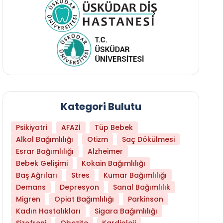
Kategori Bulutu
Psikiyatri
AFAZİ
Tüp Bebek
Alkol Bağımlılığı
Otizm
Saç Dökülmesi
Esrar Bağımlılığı
Alzheimer
Bebek Gelişimi
Kokain Bağımlılığı
Baş Ağrıları
Stres
Kumar Bağımlılığı
Daha Az Protein Tüketmek Yaşlanmayı Yava
Demans
Depresyon
Sanal Bağımlılık
Migren
Opiat Bağımlılığı
Parkinson
Kadın Hastalıkları
Sigara Bağımlılığı