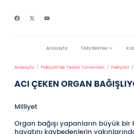
Faceebok
Twitter
Youtube
Anasayfa
Tıbbi Birimler
Kat
Anasayfa
/
Psikiyatri'de Tedavi Yöntemleri
/
Psikiyatri
/
ACI ÇEKEN ORGAN BAĞIŞLI
Milliyet
Organ bağışı yapanların büyük bir 
hayatını kaybedenlerin yakınlarınd