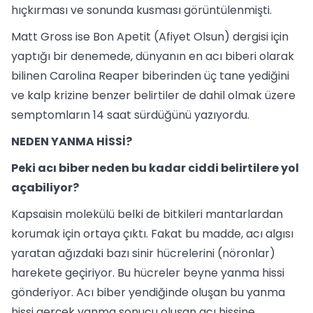
hıçkırması ve sonunda kusması görüntülenmişti.
Matt Gross ise Bon Apetit (Afiyet Olsun) dergisi için
yaptığı bir denemede, dünyanın en acı biberi olarak
bilinen Carolina Reaper biberinden üç tane yediğini
ve kalp krizine benzer belirtiler de dahil olmak üzere
semptomların 14 saat sürdüğünü yazıyordu.
NEDEN YANMA HİSSİ?
Peki acı biber neden bu kadar ciddi belirtilere yol
açabiliyor?
Kapsaisin molekülü belki de bitkileri mantarlardan
korumak için ortaya çıktı. Fakat bu madde, acı algısı
yaratan ağızdaki bazı sinir hücrelerini (nöronlar)
harekete geçiriyor. Bu hücreler beyne yanma hissi
gönderiyor. Acı biber yendiğinde oluşan bu yanma
hissi gerçek yanma sonucu oluşan acı hissine