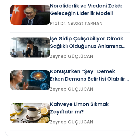
Nöroliderlik ve Vicdani Zekâ:
Geleceğin Liderlik Modeli
Prof.Dr. Nevzat TARHAN
İşe Gidip Çalışabiliyor Olmak
Sağlıklı Olduğunuz Anlamına
Gelir mi?
Zeynep GÜÇLÜCAN
Konuşurken “Şey” Demek
Erken Demans Belirtisi Olabilir
mi?
Zeynep GÜÇLÜCAN
Kahveye Limon Sıkmak
Zayıflatır mı?
Zeynep GÜÇLÜCAN