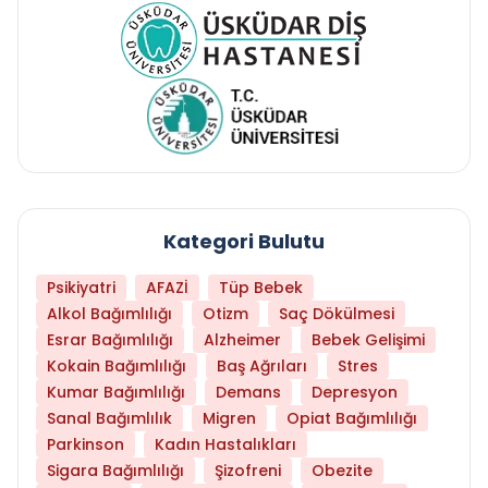
Kategori Bulutu
Psikiyatri
AFAZİ
Tüp Bebek
Alkol Bağımlılığı
Otizm
Saç Dökülmesi
Esrar Bağımlılığı
Alzheimer
Bebek Gelişimi
Kokain Bağımlılığı
Baş Ağrıları
Stres
Kumar Bağımlılığı
Demans
Depresyon
Sanal Bağımlılık
Migren
Opiat Bağımlılığı
Parkinson
Kadın Hastalıkları
Sigara Bağımlılığı
Şizofreni
Obezite