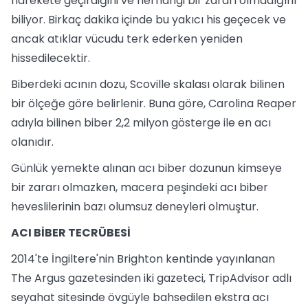
harekete geçirdiğini ve herhangi bir zararı olmadığını
biliyor. Birkaç dakika içinde bu yakıcı his geçecek ve
ancak atıklar vücudu terk ederken yeniden
hissedilecektir.
Biberdeki acının dozu, Scoville skalası olarak bilinen
bir ölçeğe göre belirlenir. Buna göre, Carolina Reaper
adıyla bilinen biber 2,2 milyon gösterge ile en acı
olanıdır.
Günlük yemekte alınan acı biber dozunun kimseye
bir zararı olmazken, macera peşindeki acı biber
heveslilerinin bazı olumsuz deneyleri olmuştur.
ACI BİBER TECRÜBESİ
2014'te İngiltere'nin Brighton kentinde yayınlanan
The Argus gazetesinden iki gazeteci, TripAdvisor adlı
seyahat sitesinde övgüyle bahsedilen ekstra acı