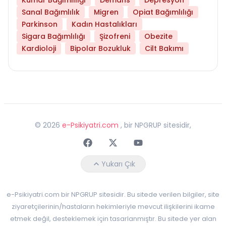
Sanal Bağımlılık
Migren
Opiat Bağımlılığı
Parkinson
Kadın Hastalıkları
Sigara Bağımlılığı
Şizofreni
Obezite
Kardioloji
Bipolar Bozukluk
Cilt Bakımı
©
2026
e-Psikiyatri.com
, bir NPGRUP sitesidir,
Faceebok
Twitter
Youtube
Yukarı Çık
e-Psikiyatri.com bir NPGRUP sitesidir. Bu sitede verilen bilgiler, site
ziyaretçilerinin/hastaların hekimleriyle mevcut ilişkilerini ikame
etmek değil, desteklemek için tasarlanmıştır. Bu sitede yer alan