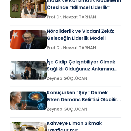
Klasik ve Karizmatik Modellerin
Ötesinde “Bilimsel Liderlik”
Prof.Dr. Nevzat TARHAN
Nöroliderlik ve Vicdani Zekâ:
Geleceğin Liderlik Modeli
Prof.Dr. Nevzat TARHAN
İşe Gidip Çalışabiliyor Olmak
Sağlıklı Olduğunuz Anlamına
Gelir mi?
Zeynep GÜÇLÜCAN
Konuşurken “Şey” Demek
Erken Demans Belirtisi Olabilir
mi?
Zeynep GÜÇLÜCAN
Kahveye Limon Sıkmak
Zayıflatır mı?