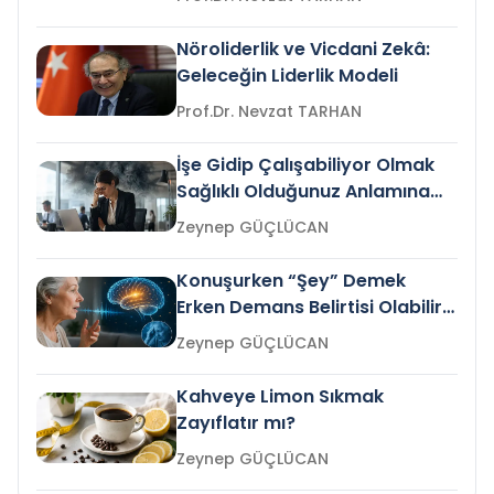
Nöroliderlik ve Vicdani Zekâ:
Geleceğin Liderlik Modeli
Prof.Dr. Nevzat TARHAN
İşe Gidip Çalışabiliyor Olmak
Sağlıklı Olduğunuz Anlamına
Gelir mi?
Zeynep GÜÇLÜCAN
Konuşurken “Şey” Demek
Erken Demans Belirtisi Olabilir
mi?
Zeynep GÜÇLÜCAN
Kahveye Limon Sıkmak
Zayıflatır mı?
Zeynep GÜÇLÜCAN