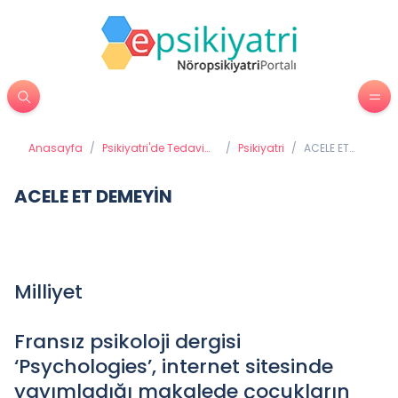
Anasayfa
/
Psikiyatri'de Tedavi
/
Psikiyatri
/
ACELE ET
Yöntemleri
DEMEYİN
ACELE ET DEMEYİN
Milliyet
Fransız psikoloji dergisi
‘Psychologies’, internet sitesinde
yayımladığı makalede çocukların