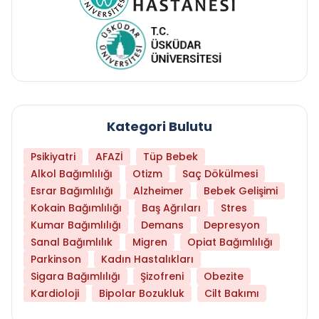
Kategori Bulutu
Psikiyatri
AFAZİ
Tüp Bebek
Alkol Bağımlılığı
Otizm
Saç Dökülmesi
Esrar Bağımlılığı
Alzheimer
Bebek Gelişimi
Kokain Bağımlılığı
Baş Ağrıları
Stres
Kumar Bağımlılığı
Demans
Depresyon
Sanal Bağımlılık
Migren
Opiat Bağımlılığı
Parkinson
Kadın Hastalıkları
Sigara Bağımlılığı
Şizofreni
Obezite
Kardioloji
Bipolar Bozukluk
Cilt Bakımı