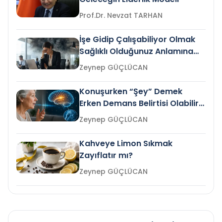
Prof.Dr. Nevzat TARHAN
İşe Gidip Çalışabiliyor Olmak
Sağlıklı Olduğunuz Anlamına
Gelir mi?
Zeynep GÜÇLÜCAN
Konuşurken “Şey” Demek
Erken Demans Belirtisi Olabilir
mi?
Zeynep GÜÇLÜCAN
Kahveye Limon Sıkmak
Zayıflatır mı?
Zeynep GÜÇLÜCAN