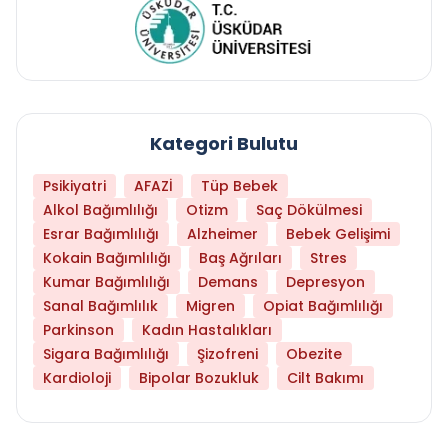
Kategori Bulutu
Psikiyatri
AFAZİ
Tüp Bebek
Alkol Bağımlılığı
Otizm
Saç Dökülmesi
Esrar Bağımlılığı
Alzheimer
Bebek Gelişimi
Kokain Bağımlılığı
Baş Ağrıları
Stres
Kumar Bağımlılığı
Demans
Depresyon
Sanal Bağımlılık
Migren
Opiat Bağımlılığı
Parkinson
Kadın Hastalıkları
Sigara Bağımlılığı
Şizofreni
Obezite
Kardioloji
Bipolar Bozukluk
Cilt Bakımı