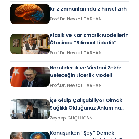
Kriz zamanlarında zihinsel zırh
Prof.Dr. Nevzat TARHAN
Klasik ve Karizmatik Modellerin
Ötesinde “Bilimsel Liderlik”
Prof.Dr. Nevzat TARHAN
Nöroliderlik ve Vicdani Zekâ:
Geleceğin Liderlik Modeli
Prof.Dr. Nevzat TARHAN
İşe Gidip Çalışabiliyor Olmak
Sağlıklı Olduğunuz Anlamına
Gelir mi?
Zeynep GÜÇLÜCAN
Konuşurken “Şey” Demek