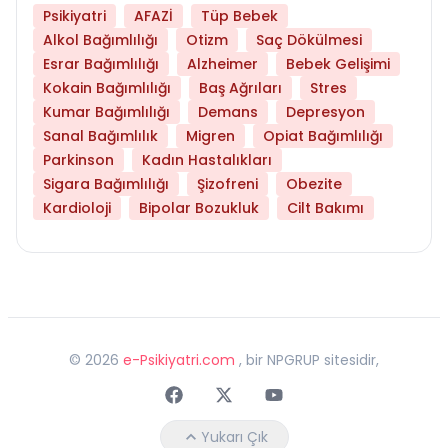
Psikiyatri
AFAZİ
Tüp Bebek
Alkol Bağımlılığı
Otizm
Saç Dökülmesi
Esrar Bağımlılığı
Alzheimer
Bebek Gelişimi
Kokain Bağımlılığı
Baş Ağrıları
Stres
Kumar Bağımlılığı
Demans
Depresyon
Sanal Bağımlılık
Migren
Opiat Bağımlılığı
Parkinson
Kadın Hastalıkları
Sigara Bağımlılığı
Şizofreni
Obezite
Kardioloji
Bipolar Bozukluk
Cilt Bakımı
©
2026
e-Psikiyatri.com
, bir NPGRUP sitesidir,
Faceebok
Twitter
Youtube
Yukarı Çık