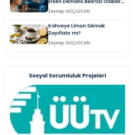
Erken Demans Belirtisi Olabilir
mi?
Zeynep GÜÇLÜCAN
Kahveye Limon Sıkmak
Zayıflatır mı?
Zeynep GÜÇLÜCAN
Sosyal Sorumluluk Projeleri