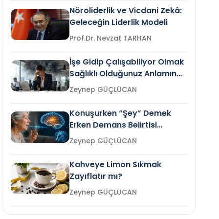
Nöroliderlik ve Vicdani Zekâ:
Geleceğin Liderlik Modeli
Prof.Dr. Nevzat TARHAN
İşe Gidip Çalışabiliyor Olmak
Sağlıklı Olduğunuz Anlamına
Gelir mi?
Zeynep GÜÇLÜCAN
Konuşurken “Şey” Demek
Erken Demans Belirtisi
Olabilir mi?
Zeynep GÜÇLÜCAN
Kahveye Limon Sıkmak
Zayıflatır mı?
Zeynep GÜÇLÜCAN