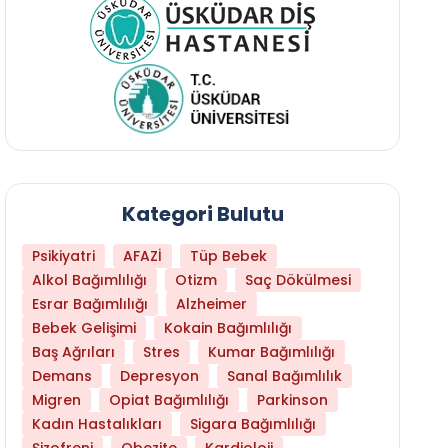
Kategori Bulutu
Psikiyatri
AFAZİ
Tüp Bebek
Alkol Bağımlılığı
Otizm
Saç Dökülmesi
Esrar Bağımlılığı
Alzheimer
Bebek Gelişimi
Kokain Bağımlılığı
Baş Ağrıları
Stres
Kumar Bağımlılığı
Daha Az Protein Tüketmek Yaşlanmayı Yava
Demans
Depresyon
Sanal Bağımlılık
Migren
Opiat Bağımlılığı
Parkinson
Kadın Hastalıkları
Sigara Bağımlılığı