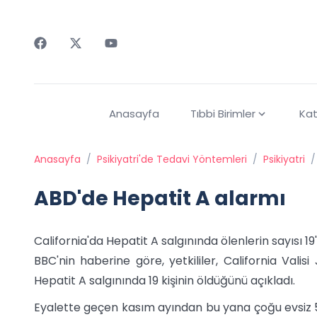
Faceebok
Twitter
Youtube
Anasayfa
Tıbbi Birimler
Kat
Anasayfa
/
Psikiyatri'de Tedavi Yöntemleri
/
Psikiyatri
/
ABD'de Hepatit A alarmı
California'da Hepatit A salgınında ölenlerin sayısı 19'
BBC'nin haberine göre, yetkililer, California Vali
Hepatit A salgınında 19 kişinin öldüğünü açıkladı.
Eyalette geçen kasım ayından bu yana çoğu evsiz 50