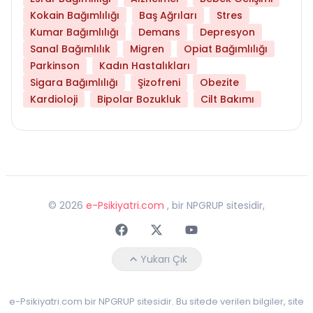
Kokain Bağımlılığı
Baş Ağrıları
Stres
Kumar Bağımlılığı
Demans
Depresyon
Sanal Bağımlılık
Migren
Opiat Bağımlılığı
Parkinson
Kadın Hastalıkları
Sigara Bağımlılığı
Şizofreni
Obezite
Kardioloji
Bipolar Bozukluk
Cilt Bakımı
©
2026
e-Psikiyatri.com
, bir NPGRUP sitesidir,
Faceebok
Twitter
Youtube
Yukarı Çık
e-Psikiyatri.com bir NPGRUP sitesidir. Bu sitede verilen bilgiler, site