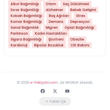
Alkol Bağımlılığı
Otizm
Saç Dökülmesi
Esrar Bağımlılığı
Alzheimer
Bebek Gelişimi
Kokain Bağımlılığı
Baş Ağrıları
Stres
Kumar Bağımlılığı
Demans
Depresyon
Sanal Bağımlılık
Migren
Opiat Bağımlılığı
Parkinson
Kadın Hastalıkları
Sigara Bağımlılığı
Şizofreni
Obezite
Kardioloji
Bipolar Bozukluk
Cilt Bakımı
©
2026
e-Psikiyatri.com
, bir NPGRUP sitesidir,
Faceebok
Twitter
Youtube
Yukarı Çık