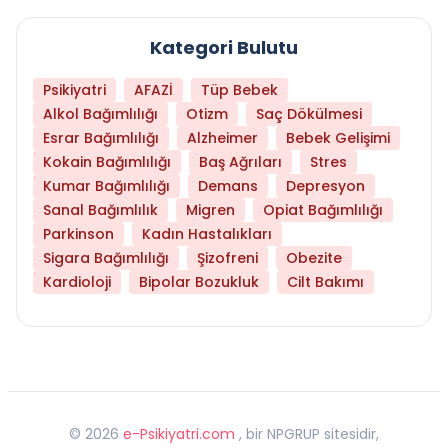
Kategori Bulutu
Psikiyatri
AFAZİ
Tüp Bebek
Alkol Bağımlılığı
Otizm
Saç Dökülmesi
Esrar Bağımlılığı
Alzheimer
Bebek Gelişimi
Kokain Bağımlılığı
Baş Ağrıları
Stres
Kumar Bağımlılığı
Demans
Depresyon
Sanal Bağımlılık
Migren
Opiat Bağımlılığı
Parkinson
Kadın Hastalıkları
Sigara Bağımlılığı
Şizofreni
Obezite
Kardioloji
Bipolar Bozukluk
Cilt Bakımı
©
2026
e-Psikiyatri.com
, bir NPGRUP sitesidir,