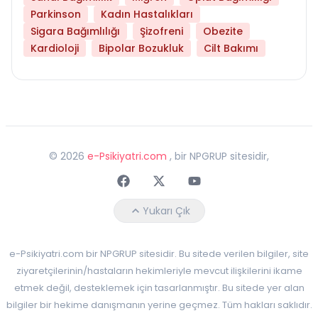
Parkinson
Kadın Hastalıkları
Sigara Bağımlılığı
Şizofreni
Obezite
Kardioloji
Bipolar Bozukluk
Cilt Bakımı
©
2026
e-Psikiyatri.com
, bir NPGRUP sitesidir,
Faceebok
Twitter
Youtube
Yukarı Çık
e-Psikiyatri.com bir NPGRUP sitesidir. Bu sitede verilen bilgiler, site
ziyaretçilerinin/hastaların hekimleriyle mevcut ilişkilerini ikame
etmek değil, desteklemek için tasarlanmıştır. Bu sitede yer alan
bilgiler bir hekime danışmanın yerine geçmez. Tüm hakları saklıdır.