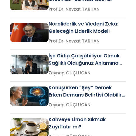
Prof.Dr. Nevzat TARHAN
Nöroliderlik ve Vicdani Zekâ:
Geleceğin Liderlik Modeli
Prof.Dr. Nevzat TARHAN
İşe Gidip Çalışabiliyor Olmak
Sağlıklı Olduğunuz Anlamına
Gelir mi?
Zeynep GÜÇLÜCAN
Konuşurken “Şey” Demek
Erken Demans Belirtisi Olabilir
mi?
Zeynep GÜÇLÜCAN
Kahveye Limon Sıkmak
Zayıflatır mı?