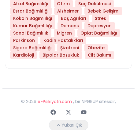
Alkol Bağımlılığı
Otizm
Saç Dökülmesi
Esrar Bağımlılığı
Alzheimer
Bebek Gelişimi
Kokain Bağımlılığı
Baş Ağrıları
Stres
Kumar Bağımlılığı
Demans
Depresyon
Sanal Bağımlılık
Migren
Opiat Bağımlılığı
Parkinson
Kadın Hastalıkları
Sigara Bağımlılığı
Şizofreni
Obezite
Kardioloji
Bipolar Bozukluk
Cilt Bakımı
©
2026
e-Psikiyatri.com
, bir NPGRUP sitesidir,
Faceebok
Twitter
Youtube
Yukarı Çık