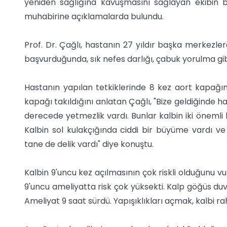
yeniden sağlığına kavuşmasını sağlayan ekibin ba
muhabirine açıklamalarda bulundu.
Prof. Dr. Çağlı, hastanın 27 yıldır başka merkezle
başvurduğunda, sık nefes darlığı, çabuk yorulma gib
Hastanın yapılan tetkiklerinde 8 kez aort kapağı
kapağı takıldığını anlatan Çağlı, "Bize geldiğinde h
derecede yetmezlik vardı. Bunlar kalbin iki önemli 
Kalbin sol kulakçığında ciddi bir büyüme vardı ve 
tane de delik vardı" diye konuştu.
Kalbin 9'uncu kez açılmasının çok riskli olduğunu vur
9'uncu ameliyatta risk çok yüksekti. Kalp göğüs duvar
Ameliyat 9 saat sürdü. Yapışıklıkları açmak, kalbi r