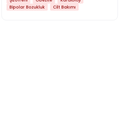
Şizofreni
Obezite
Kardioloji
Bipolar Bozukluk
Cilt Bakımı
Daha Az Protein Tüketmek Yaşlanmayı Yava