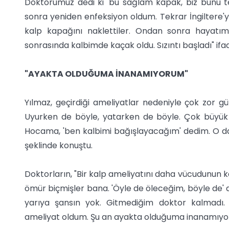
Doktorumuz dedi ki 'bu sağlam kapak, biz bunu te
sonra yeniden enfeksiyon oldum. Tekrar İngiltere'ye
kalp kapağını naklettiler. Ondan sonra hayatı
sonrasında kalbimde kaçak oldu. Sızıntı başladı" ifade
"AYAKTA OLDUĞUMA İNANAMIYORUM"
Yılmaz, geçirdiği ameliyatlar nedeniyle çok zor gü
Uyurken de böyle, yatarken de böyle. Çok büyük 
Hocama, 'ben kalbimi bağışlayacağım' dedim. O da, '
şeklinde konuştu.
Doktorların, "Bir kalp ameliyatını daha vücudunun ka
ömür biçmişler bana. 'Öyle de öleceğim, böyle de' 
yarıya şansın yok. Gitmediğim doktor kalmadı. '
ameliyat oldum. Şu an ayakta olduğuma inanamıyo