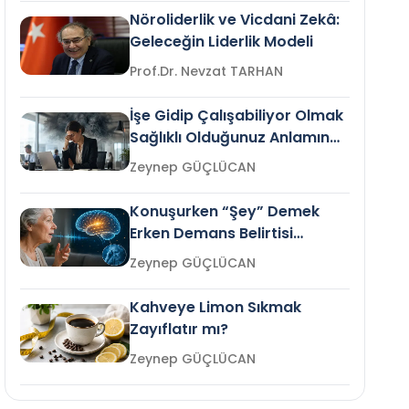
Nöroliderlik ve Vicdani Zekâ:
Geleceğin Liderlik Modeli
Prof.Dr. Nevzat TARHAN
İşe Gidip Çalışabiliyor Olmak
Sağlıklı Olduğunuz Anlamına
Gelir mi?
Zeynep GÜÇLÜCAN
Konuşurken “Şey” Demek
Erken Demans Belirtisi
Olabilir mi?
Zeynep GÜÇLÜCAN
Kahveye Limon Sıkmak
Zayıflatır mı?
Zeynep GÜÇLÜCAN