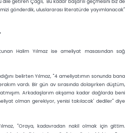
 dile getiren Çağlı, "Bu kadar başarılı geçmesini biz de
izi gönderdik, uluslararası literatürde yayımlanacak"
"
utunan Halim Yılmaz ise ameliyat masasından sağ
adığını belirten Yılmaz, "4 ameliyatımın sonunda bana
merakım vardı. Bir gün av sırasında dolaşırken düştüm,
yatmışım. Arkadaşlarım akşama kadar dağlarda beni
eliyat olman gerekiyor, yenisi takılacak' dediler" diye
Yılmaz, "Oraya, kadavradan nakil olmak için gittim.