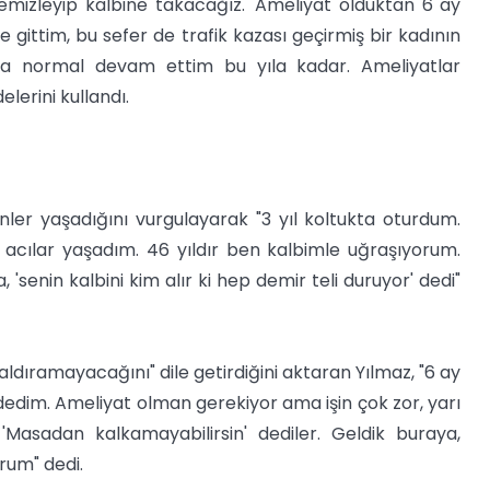
mizleyip kalbine takacağız.' Ameliyat olduktan 6 ay
 gittim, bu sefer de trafik kazası geçirmiş bir kadının
ma normal devam ettim bu yıla kadar. Ameliyatlar
lerini kullandı.
nler yaşadığını vurgulayarak "3 yıl koltukta oturdum.
acılar yaşadım. 46 yıldır ben kalbimle uğraşıyorum.
senin kalbini kim alır ki hep demir teli duruyor' dedi"
ldıramayacağını" dile getirdiğini aktaran Yılmaz, "6 ay
dedim. Ameliyat olman gerekiyor ama işin çok zor, yarı
Masadan kalkamayabilirsin' dediler. Geldik buraya,
rum" dedi.