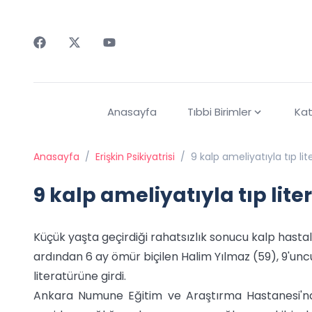
Faceebok
Twitter
Youtube
Anasayfa
Tıbbi Birimler
Kat
Anasayfa
/
Erişkin Psikiyatrisi
/
9 kalp ameliyatıyla tıp li
9 kalp ameliyatıyla tıp lite
Küçük yaşta geçirdiği rahatsızlık sonucu kalp hastal
ardından 6 ay ömür biçilen Halim Yılmaz (59), 9'u
literatürüne girdi.
Ankara Numune Eğitim ve Araştırma Hastanesi'nde