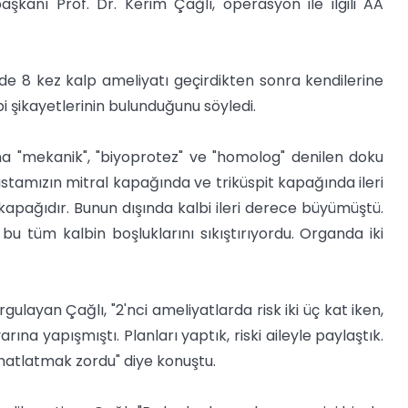
şkanı Prof. Dr. Kerim Çağlı, operasyon ile ilgili AA
rde 8 kez kalp ameliyatı geçirdikten sonra kendilerine
i şikayetlerinin bulunduğunu söyledi.
na "mekanik", "biyoprotez" ve "homolog" denilen doku
astamızın mitral kapağında ve triküspit kapağında ileri
kapağıdır. Bunun dışında kalbi ileri derece büyümüştü.
bu tüm kalbin boşluklarını sıkıştırıyordu. Organda iki
gulayan Çağlı, "2'nci ameliyatlarda risk iki üç kat iken,
ına yapışmıştı. Planları yaptık, riski aileyle paylaştık.
ahatlatmak zordu" diye konuştu.