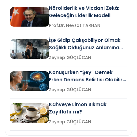
Nöroliderlik ve Vicdani Zekâ:
Geleceğin Liderlik Modeli
Prof.Dr. Nevzat TARHAN
İşe Gidip Çalışabiliyor Olmak
Sağlıklı Olduğunuz Anlamına
Gelir mi?
Zeynep GÜÇLÜCAN
Konuşurken “Şey” Demek
Erken Demans Belirtisi Olabilir
mi?
Zeynep GÜÇLÜCAN
Kahveye Limon Sıkmak
Zayıflatır mı?
Zeynep GÜÇLÜCAN