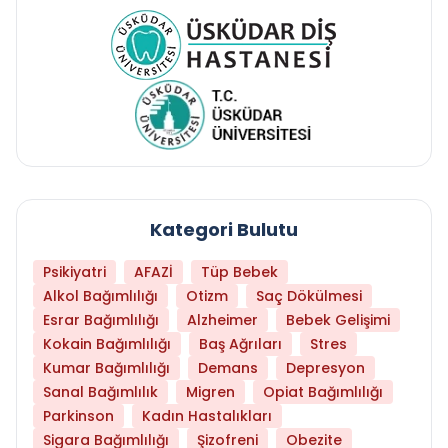
Kategori Bulutu
Psikiyatri
AFAZİ
Tüp Bebek
Alkol Bağımlılığı
Otizm
Saç Dökülmesi
Esrar Bağımlılığı
Alzheimer
Bebek Gelişimi
Kokain Bağımlılığı
Baş Ağrıları
Stres
Kumar Bağımlılığı
Demans
Depresyon
Sanal Bağımlılık
Migren
Opiat Bağımlılığı
Parkinson
Kadın Hastalıkları
Sigara Bağımlılığı
Şizofreni
Obezite