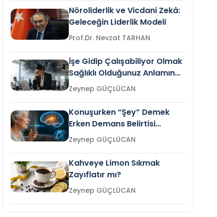
Nöroliderlik ve Vicdani Zekâ:
Geleceğin Liderlik Modeli
Prof.Dr. Nevzat TARHAN
İşe Gidip Çalışabiliyor Olmak
Sağlıklı Olduğunuz Anlamına
Gelir mi?
Zeynep GÜÇLÜCAN
Konuşurken “Şey” Demek
Erken Demans Belirtisi
Olabilir mi?
Zeynep GÜÇLÜCAN
Kahveye Limon Sıkmak
Zayıflatır mı?
Zeynep GÜÇLÜCAN