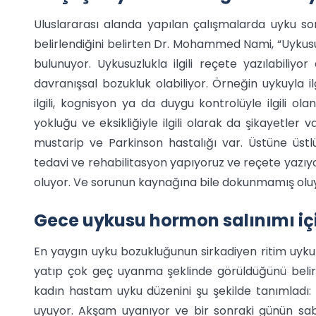
Uluslararası alanda yapılan çalışmalarda uyku so
belirlendiğini belirten Dr. Mohammed Nami, “Uykusuzlu
bulunuyor. Uykusuzlukla ilgili reçete yazılabili
davranışsal bozukluk olabiliyor. Örneğin uykuyla i
ilgili, kognisyon ya da duygu kontrolüyle ilgili ol
yokluğu ve eksikliğiyle ilgili olarak da şikayetler
mustarip ve Parkinson hastalığı var. Üstüne üstlü
tedavi ve rehabilitasyon yapıyoruz ve reçete yaz
oluyor. Ve sorunun kaynağına bile dokunmamış oluy
Gece uykusu hormon salınımı içi
En yaygın uyku bozukluğunun sirkadiyen ritim uy
yatıp çok geç uyanma şeklinde görüldüğünü bel
kadın hastam uyku düzenini şu şekilde tanımladı
uyuyor. Akşam uyanıyor ve bir sonraki günün sab