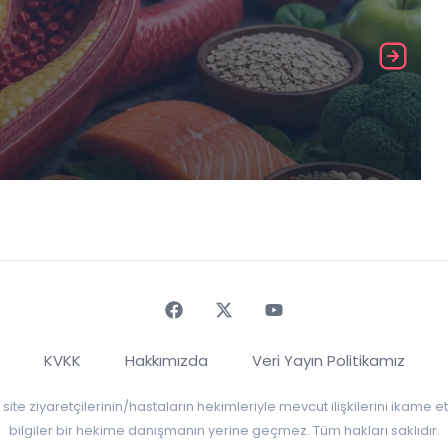
Faceebok
Twitter
Youtube
KVKK
Hakkımızda
Veri Yayın Politikamız
r, site ziyaretçilerinin/hastaların hekimleriyle mevcut ilişkilerini ikame
bilgiler bir hekime danışmanın yerine geçmez. Tüm hakları saklıdır.