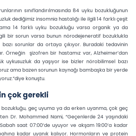
runlarının sınıflandırılmasında 84 uyku bozukluğunun
k dediğimiz insomnia hastalığı ile ilgili 14 farklı çeşit
yor ama 14 farklı uyku bozukluğu varsa organik ya da
lgili bir sorun varsa bunun nörodejeneratif bozuklukla
an bazı sorunlar da ortaya çıkıyor. Buradaki tedavinin
 var. Örneğin şizofren bir hastamız var, Alzheimer’dan
k uykusuzluk da yaşıyor ise bizler nörobilimsel bazı
ıyoruz ama bazen sorunun kaynağı bambaşka bir yerde
oruz.”diye konuştu.
n çok gerekli
ku bozukluğu, geç uyuma ya da erken uyanma, çok geç
irten Dr. Mohammed Nami, “Geçenlerde 24 yaşındaki
: Sabah saat 07:00’de uyuyor ve akşam 19:00’a kadar
ahına kadar uyanık kalıyor. Hormonların ve protein