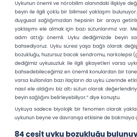
Uykunun önemi ve nörobilim alanındaki ilişkiye 
beyin ile ilgili çoklu bir bilimsel yaklaşım bulunuy
duygusal sağlığımızdan hepsinin bir araya getiri
yaklaşımı ele almak için bazı sütunlarımız var. Me
adım attığı önemli. Uyku dediğimizde beyin s
bahsediyoruz. Uyku süresi yaşa bağlı olarak değiş
bozukluğu, huzursuz bacak sendromu, narkolepsi (g
dediğimiz uykusuzluk ile ilgili şikayetleri varsa uy
bahsedebileceğimiz en önemli konulardan bir tanesi 
varsa kullanılan bazı ilaçların da uyku üzerinde etki
nasıl ele aldığını biz altı sütun olarak değerlendiri
beyin sağlığını belirleyebiliyor.” diye konuştu.
Uykuya sadece biyolojik bir fenomen olarak yakl
uykunun beyne ve davranışa etkisine de bakmaya çalı
84 çeşit uyku bozukluğu bulunu