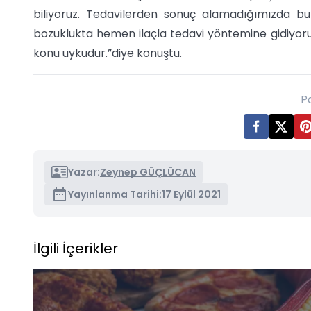
biliyoruz. Tedavilerden sonuç alamadığımızda bun
bozuklukta hemen ilaçla tedavi yöntemine gidiyoruz 
konu uykudur.”diye konuştu.
P
Yazar:
Zeynep GÜÇLÜCAN
Yayınlanma Tarihi:
17 Eylül 2021
İlgili İçerikler