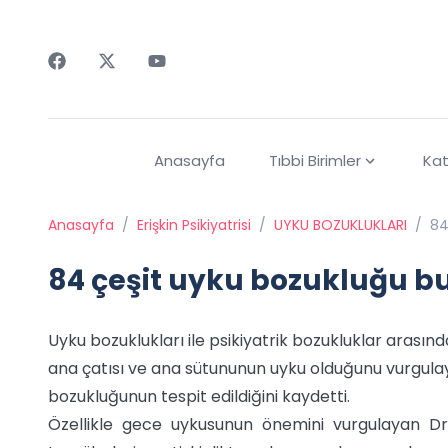
Faceebok
Twitter
Youtube
Anasayfa
Tıbbi Birimler
Kat
Anasayfa
/
Erişkin Psikiyatrisi
/
UYKU BOZUKLUKLARI
/
84
84 çeşit uyku bozukluğu b
Uyku bozuklukları ile psikiyatrik bozukluklar arası
ana çatısı ve ana sütununun uyku olduğunu vurgula
bozukluğunun tespit edildiğini kaydetti.
Özellikle gece uykusunun önemini vurgulayan 