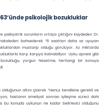
63’ünde psikolojik bozukluklar
k ve psikiyatrik sorunların ortaya çıktığını kaydeden Dr.
makaleden bahsederek “6 saatten daha az uyuyan
zukluklardan mustarip olduğu görülüyor. Az miktarda
luklarla karşı karşıya kalınabiliyor. Uyku apnesi gibi
 bozukluğu, yorgun hissetme, herhangi bir konuya
i.
olduğunun altını çizerek “Henüz kendisine gerekli ve
syon, hastanın ameliyat sonrası iyileşme süreci dahi
esi bu konuda uykunun ne kadar belirleyici olduğunu