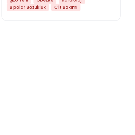
Şizofreni
Obezite
Kardioloji
Bipolar Bozukluk
Cilt Bakımı