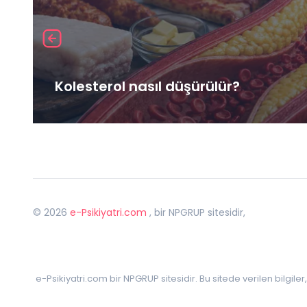
Kolesterol nasıl düşürülür?
©
2026
e-Psikiyatri.com
, bir NPGRUP sitesidir,
e-Psikiyatri.com bir NPGRUP sitesidir. Bu sitede verilen bilgile