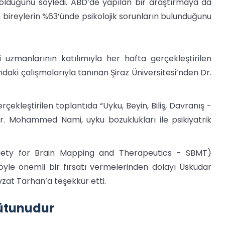
 olduğunu söyledi. ABD’de yapılan bir araştırmaya da
ireylerin %63’ünde psikolojik sorunların bulunduğunu
uzmanlarının katılımıyla her hafta gerçekleştirilen
ndaki çalışmalarıyla tanınan Şiraz Üniversitesi’nden Dr.
kleştirilen toplantıda “Uyku, Beyin, Biliş, Davranış -
r. Mohammed Nami, uyku bozuklukları ile psikiyatrik
ociety for Brain Mapping and Therapeutics - SBMT)
le önemli bir fırsatı vermelerinden dolayı Üsküdar
evzat Tarhan’a teşekkür etti.
sütunudur