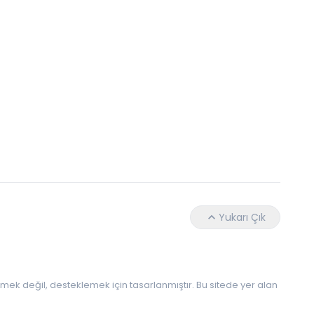
Daha Az Protein Tüketmek Yaşlanmayı Yava
Yukarı Çık
 etmek değil, desteklemek için tasarlanmıştır. Bu sitede yer alan