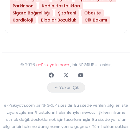
Parkinson
Kadın Hastalıkları
Sigara Bağımlılığı
Şizofreni
Obezite
Kardioloji
Bipolar Bozukluk
Cilt Bakımı
©
2026
e-Psikiyatri.com
, bir NPGRUP sitesidir,
Faceebok
Twitter
Youtube
Yukarı Çık
e-Psikiyatri.com bir NPGRUP sitesidir. Bu sitede verilen bilgiler, site
ziyaretçilerinin/hastaların hekimleriyle mevcut ilişkilerini ikame
etmek değil, desteklemek için tasarlanmıştır. Bu sitede yer alan
bilgiler bir hekime danışmanın yerine geçmez. Tüm hakları saklıdır.