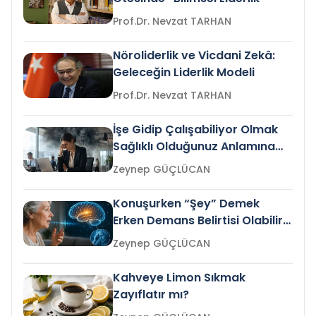
Prof.Dr. Nevzat TARHAN
Nöroliderlik ve Vicdani Zekâ:
Geleceğin Liderlik Modeli
Prof.Dr. Nevzat TARHAN
İşe Gidip Çalışabiliyor Olmak
Sağlıklı Olduğunuz Anlamına
Gelir mi?
Zeynep GÜÇLÜCAN
Konuşurken “Şey” Demek
Erken Demans Belirtisi Olabilir
mi?
Zeynep GÜÇLÜCAN
Kahveye Limon Sıkmak
Zayıflatır mı?