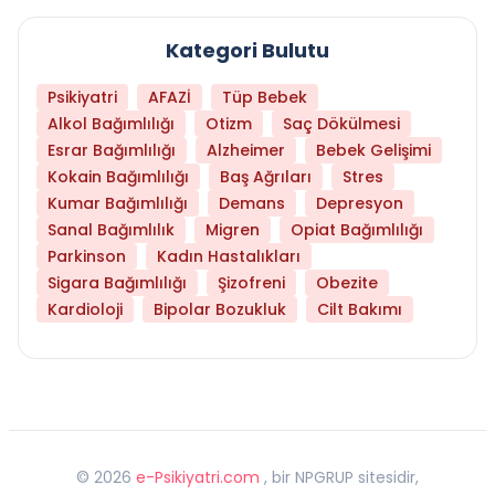
Kategori Bulutu
Psikiyatri
AFAZİ
Tüp Bebek
Alkol Bağımlılığı
Otizm
Saç Dökülmesi
Esrar Bağımlılığı
Alzheimer
Bebek Gelişimi
Kokain Bağımlılığı
Baş Ağrıları
Stres
Kumar Bağımlılığı
Demans
Depresyon
Sanal Bağımlılık
Migren
Opiat Bağımlılığı
Parkinson
Kadın Hastalıkları
Sigara Bağımlılığı
Şizofreni
Obezite
Kardioloji
Bipolar Bozukluk
Cilt Bakımı
©
2026
e-Psikiyatri.com
, bir NPGRUP sitesidir,