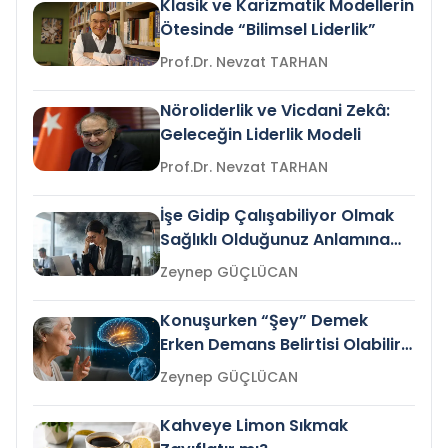
Klasik ve Karizmatik Modellerin
Ötesinde “Bilimsel Liderlik”
Prof.Dr. Nevzat TARHAN
Nöroliderlik ve Vicdani Zekâ:
Geleceğin Liderlik Modeli
Prof.Dr. Nevzat TARHAN
İşe Gidip Çalışabiliyor Olmak
Sağlıklı Olduğunuz Anlamına
Gelir mi?
Zeynep GÜÇLÜCAN
Konuşurken “Şey” Demek
Erken Demans Belirtisi Olabilir
mi?
Zeynep GÜÇLÜCAN
Kahveye Limon Sıkmak