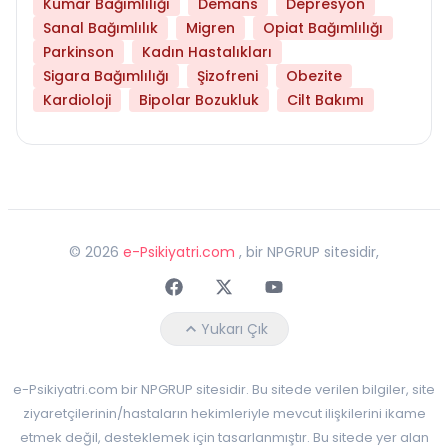
Kumar Bağımlılığı
Demans
Depresyon
Sanal Bağımlılık
Migren
Opiat Bağımlılığı
Parkinson
Kadın Hastalıkları
Sigara Bağımlılığı
Şizofreni
Obezite
Kardioloji
Bipolar Bozukluk
Cilt Bakımı
©
2026
e-Psikiyatri.com
, bir NPGRUP sitesidir,
Faceebok
Twitter
Youtube
Yukarı Çık
e-Psikiyatri.com bir NPGRUP sitesidir. Bu sitede verilen bilgiler, site
ziyaretçilerinin/hastaların hekimleriyle mevcut ilişkilerini ikame
etmek değil, desteklemek için tasarlanmıştır. Bu sitede yer alan