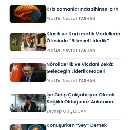
Kriz zamanlarında zihinsel zırh
Prof.Dr. Nevzat TARHAN
Klasik ve Karizmatik Modellerin
Ötesinde “Bilimsel Liderlik”
Prof.Dr. Nevzat TARHAN
Nöroliderlik ve Vicdani Zekâ:
Geleceğin Liderlik Modeli
Prof.Dr. Nevzat TARHAN
İşe Gidip Çalışabiliyor Olmak
Sağlıklı Olduğunuz Anlamına
Gelir mi?
Zeynep GÜÇLÜCAN
Konuşurken “Şey” Demek