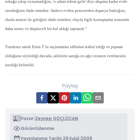
sokağa çıkıp oynamadığını, 'o adam tekrar gelir' diye akşama kadar evde
oturduğunu ifade etmekte. Sadece evden pencereden dışarıya baktığını,
okula annesi ile gittiğini ifade etmekte, olayla ilgili konuşmalar sırasında
daha sessiz ve düşünceli bir hal aldığı saptandı."
Tutuksuz sanık Ersin T.'ın suçlamaları iddiaları kabul ettiği ve pişman
olduğunu söylediği davada, ailelerin sanığa en ağır cezanın verilmesini
istediği belirtildi.
Paylaş
Yazar:
Zeynep GÜÇLÜCAN
Görüntülenme:
Yayınlanma Tarihi:
29 Eylül 2009