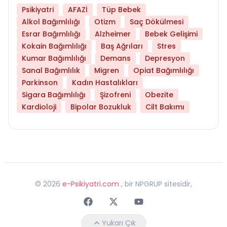
Psikiyatri
AFAZİ
Tüp Bebek
Alkol Bağımlılığı
Otizm
Saç Dökülmesi
Esrar Bağımlılığı
Alzheimer
Bebek Gelişimi
Kokain Bağımlılığı
Baş Ağrıları
Stres
Kumar Bağımlılığı
Demans
Depresyon
Sanal Bağımlılık
Migren
Opiat Bağımlılığı
Parkinson
Kadın Hastalıkları
Sigara Bağımlılığı
Şizofreni
Obezite
Kardioloji
Bipolar Bozukluk
Cilt Bakımı
©
2026
e-Psikiyatri.com
, bir NPGRUP sitesidir,
Faceebok
Twitter
Youtube
Yukarı Çık