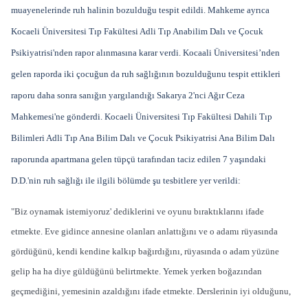
muayenelerinde ruh halinin bozulduğu tespit edildi. Mahkeme ayrıca
Kocaeli Üniversitesi Tıp Fakültesi Adli Tıp Anabilim Dalı ve Çocuk
Psikiyatrisi'nden rapor alınmasına karar verdi. Kocaali Üniversitesi’nden
gelen raporda iki çocuğun da ruh sağlığının bozulduğunu tespit ettikleri
raporu daha sonra sanığın yargılandığı Sakarya 2'nci Ağır Ceza
Mahkemesi'ne gönderdi. Kocaeli Üniversitesi Tıp Fakültesi Dahili Tıp
Bilimleri Adli Tıp Ana Bilim Dalı ve Çocuk Psikiyatrisi Ana Bilim Dalı
raporunda apartmana gelen tüpçü tarafından taciz edilen 7 yaşındaki
D.D.'nin ruh sağlığı ile ilgili bölümde şu tesbitlere yer verildi:
"Biz oynamak istemiyoruz' dediklerini ve oyunu bıraktıklarını ifade
etmekte. Eve gidince annesine olanları anlattığını ve o adamı rüyasında
gördüğünü, kendi kendine kalkıp bağırdığını, rüyasında o adam yüzüne
gelip ha ha diye güldüğünü belirtmekte. Yemek yerken boğazından
geçmediğini, yemesinin azaldığını ifade etmekte. Derslerinin iyi olduğunu,