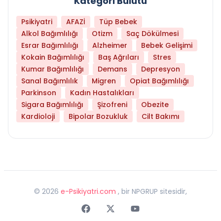
Kategori Bulutu
Psikiyatri
AFAZİ
Tüp Bebek
Alkol Bağımlılığı
Otizm
Saç Dökülmesi
Esrar Bağımlılığı
Alzheimer
Bebek Gelişimi
Kokain Bağımlılığı
Baş Ağrıları
Stres
Kumar Bağımlılığı
Demans
Depresyon
Sanal Bağımlılık
Migren
Opiat Bağımlılığı
Parkinson
Kadın Hastalıkları
Sigara Bağımlılığı
Şizofreni
Obezite
Kardioloji
Bipolar Bozukluk
Cilt Bakımı
©
2026
e-Psikiyatri.com
, bir NPGRUP sitesidir,
Faceebok
Twitter
Youtube