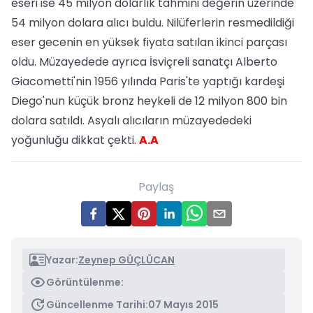
eseri ise 45 milyon dolarlık tahmini değerin üzerinde
54 milyon dolara alıcı buldu. Nilüferlerin resmedildiği
eser gecenin en yüksek fiyata satılan ikinci parçası
oldu. Müzayedede ayrıca İsviçreli sanatçı Alberto
Giacometti'nin 1956 yılında Paris'te yaptığı kardeşi
Diego'nun küçük bronz heykeli de 12 milyon 800 bin
dolara satıldı. Asyalı alıcıların müzayededeki
yoğunluğu dikkat çekti.
A.A
Paylaş
Yazar:
Zeynep GÜÇLÜCAN
Görüntülenme:
Güncellenme Tarihi:
07 Mayıs 2015