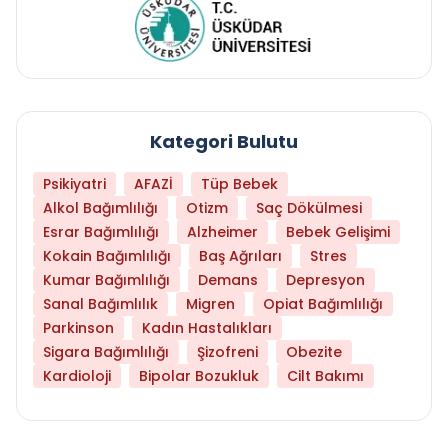
Kategori Bulutu
Psikiyatri
AFAZİ
Tüp Bebek
Alkol Bağımlılığı
Otizm
Saç Dökülmesi
Esrar Bağımlılığı
Alzheimer
Bebek Gelişimi
Kokain Bağımlılığı
Baş Ağrıları
Stres
Kumar Bağımlılığı
Demans
Depresyon
Sanal Bağımlılık
Migren
Opiat Bağımlılığı
Parkinson
Kadın Hastalıkları
Sigara Bağımlılığı
Şizofreni
Obezite
Kardioloji
Bipolar Bozukluk
Cilt Bakımı