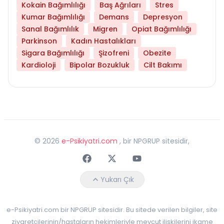
Kokain Bağımlılığı
Baş Ağrıları
Stres
Kumar Bağımlılığı
Demans
Depresyon
Sanal Bağımlılık
Migren
Opiat Bağımlılığı
Parkinson
Kadın Hastalıkları
Sigara Bağımlılığı
Şizofreni
Obezite
Kardioloji
Bipolar Bozukluk
Cilt Bakımı
©
2026
e-Psikiyatri.com
, bir NPGRUP sitesidir,
Faceebok
Twitter
Youtube
Yukarı Çık
e-Psikiyatri.com bir NPGRUP sitesidir. Bu sitede verilen bilgiler, site
ziyaretçilerinin/hastaların hekimleriyle mevcut ilişkilerini ikame